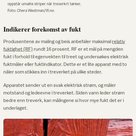
oppstår umalte striper når treverkrt tørker.
Foto: Chera Westman/ifi.no
Indikerer forekomst av fukt
Produsentene av maling og beis anbefaler maksimal
relativ
fuktighet (RF)
rundt 16 prosent. RF er et mål på mengden
fukt i forhold til egenvekten til treet og undersøkes elektrisk
fuktmåler eller fuktindikator. Dette er et lite apparat med to
nåler som stikkes inn i treverket på ulike steder.
Apparatet sender ut en svak elektrisk strøm, og måler
motstand og ledeevne i treverket. Siden vann leder strøm
bedre enn treverk, kan målingene si hvor mye fukt det er i
underlaget.