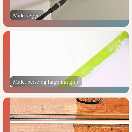
Male vegger
Male, beise og farge inn gulv