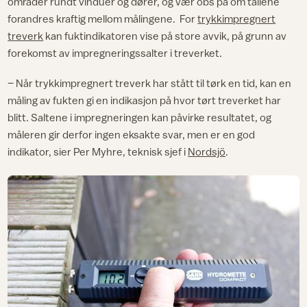
områder rundt vinduer og dører, og vær obs på om tallene
forandres kraftig mellom målingene. For
trykkimpregnert
treverk
kan fuktindikatoren vise på store avvik, på grunn av
forekomst av impregneringssalter i treverket.
– Når trykkimpregnert treverk har stått til tørk en tid, kan en
måling av fukten gi en indikasjon på hvor tørt treverket har
blitt. Saltene i impregneringen kan påvirke resultatet, og
måleren gir derfor ingen eksakte svar, men er en god
indikator, sier Per Myhre, teknisk sjef i
Nordsjö
.