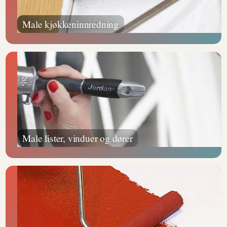
Male kjøkkeninnredning
Male lister, vinduer og dører