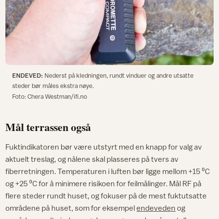
ENDEVED:
Nederst på kledningen, rundt vinduer og andre utsatte
steder bør måles ekstra nøye.
Foto: Chera Westman/ifi.no
Mål terrassen også
Fuktindikatoren bør være utstyrt med en knapp for valg av
aktuelt treslag, og nålene skal plasseres på tvers av
fiberretningen. Temperaturen i luften bør ligge mellom +15 ⁰C
og +25 ⁰C for å minimere risikoen for feilmålinger. Mål RF på
flere steder rundt huset, og fokuser på de mest fuktutsatte
områdene på huset, som for eksempel
endeveden
og