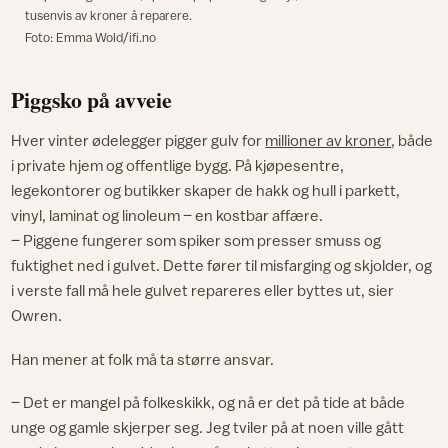
tusenvis av kroner å reparere.
Foto: Emma Wold/ifi.no
Piggsko på avveie
Hver vinter ødelegger pigger gulv for
millioner av kroner
, både
i private hjem og offentlige bygg. På kjøpesentre,
legekontorer og butikker skaper de hakk og hull i parkett,
vinyl, laminat og linoleum – en kostbar affære.
– Piggene fungerer som spiker som presser smuss og
fuktighet ned i gulvet. Dette fører til misfarging og skjolder, og
i verste fall må hele gulvet repareres eller byttes ut, sier
Owren.
Han mener at folk må ta større ansvar.
– Det er mangel på folkeskikk, og nå er det på tide at både
unge og gamle skjerper seg. Jeg tviler på at noen ville gått