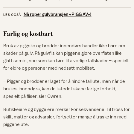
Nå roper gulvbransjen «PIGG AV»!
LES OGSÅ
Farlig og kostbart
Bruk av piggsko og brodder innendørs handler ikke bare om
skader på gulv. På gulvflis kan piggene gjøre overflaten like
glatt som is, noe som kan føre til alvorlige fallskader – spesielt
for eldre og personer med nedsatt mobilitet.
– Pigger og brodder er laget for å hindre fall ute, men når de
brukes innendørs, kan de i stedet skape farlige forhold,
spesielt på fliser, sier Owren.
Butikkeiere og byggeiere merker konsekvensene. Til tross for
skilt, matter og advarsler, fortsetter mange å traske inn med
piggene ute.