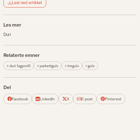
Last ned artikkel
Les mer
Duri
Relaterte emner
duri fagprofil
parkettgulv
tregulv
gulv
Del
Facebook
LinkedIn
X
E-post
Pinterest