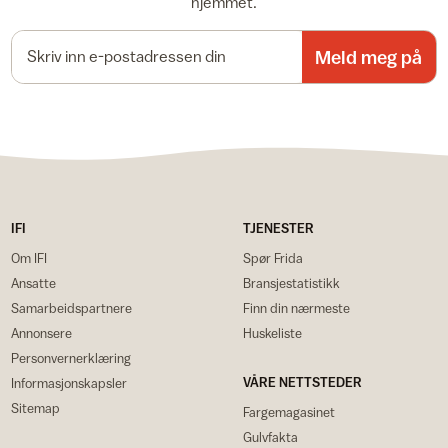
hjemmet.
E-postadresse
Meld meg på
IFI
TJENESTER
Om IFI
Spør Frida
Ansatte
Bransjestatistikk
Samarbeidspartnere
Finn din nærmeste
Annonsere
Huskeliste
Personvernerklæring
VÅRE NETTSTEDER
Informasjonskapsler
Sitemap
Fargemagasinet
Gulvfakta