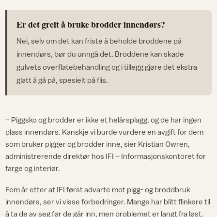
Er det greit å bruke brodder innendørs?
Nei, selv om det kan friste å beholde broddene på
innendørs, bør du unngå det. Broddene kan skade
gulvets overflatebehandling og i tillegg gjøre det ekstra
glatt å gå på, spesielt på flis.
– Piggsko og brodder er ikke et helårsplagg, og de har ingen
plass innendørs. Kanskje vi burde vurdere en avgift for dem
som bruker pigger og brodder inne, sier Kristian Owren,
administrerende direktør hos IFI – Informasjonskontoret for
farge og interiør.
Fem år etter at IFI først advarte mot pigg- og broddbruk
innendørs, ser vi visse forbedringer. Mange har blitt flinkere til
å ta de av seg før de går inn, men problemet er langt fra løst.