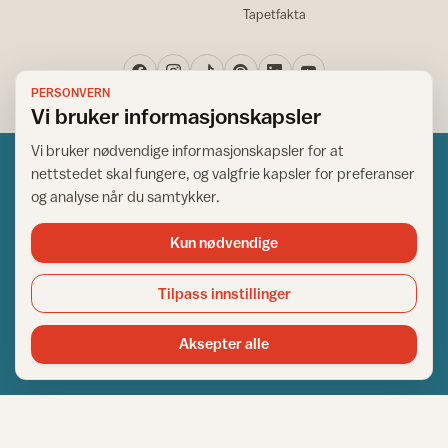
Tapetfakta
PERSONVERN
Vi bruker informasjonskapsler
Vi bruker nødvendige informasjonskapsler for at
nettstedet skal fungere, og valgfrie kapsler for preferanser
og analyse når du samtykker.
Kun nødvendige
Norsk råd for hjem og bygg
Copyright © 1995-2026. All Rights Reserved.
Tilpass innstillinger
Ansvarlig redaktør: Helge Bod Vangen
Adm. direktør: Helge Bod Vangen
Aksepter alle
Utgiver: IFI - Norsk råd for hjem og bygg