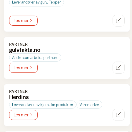
Leverandører av gulv: Tepper
Les mer
PARTNER
gulvfakta.no
Andre samarbeidspartnere
Les mer
PARTNER
Herdins
Leverandører av kjemiske produkter
Varemerker
Les mer