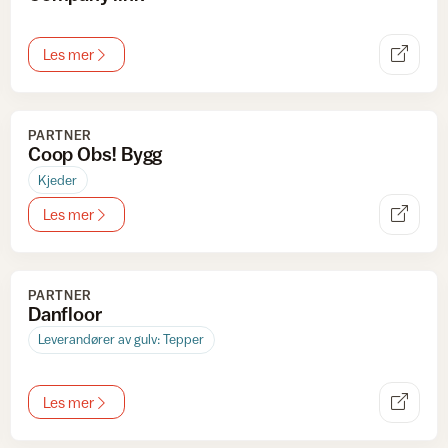
Les mer
PARTNER
Coop Obs! Bygg
Kjeder
Les mer
PARTNER
Danfloor
Leverandører av gulv: Tepper
Les mer