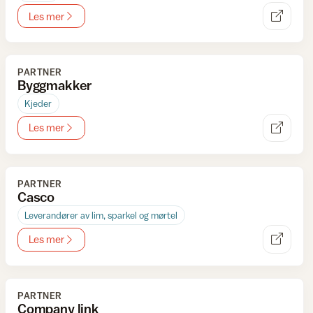
Les mer
PARTNER
Byggmakker
Kjeder
Les mer
PARTNER
Casco
Leverandører av lim, sparkel og mørtel
Les mer
PARTNER
Company link