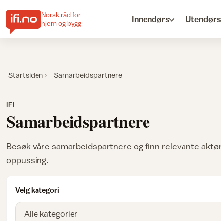
Norsk råd for
Innendørs
Utendørs
hjem og bygg
Startsiden
Samarbeidspartnere
IFI
Samarbeidspartnere
Besøk våre samarbeidspartnere og finn relevante aktører
oppussing.
Velg kategori