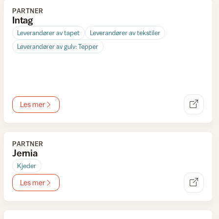
PARTNER
Intag
Leverandører av tapet
Leverandører av tekstiler
Leverandører av gulv: Tepper
Les mer
PARTNER
Jernia
Kjeder
Les mer