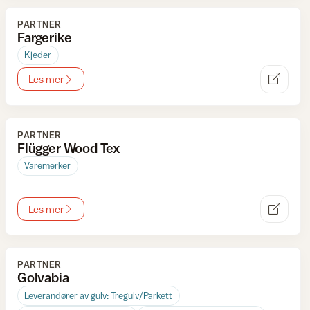
PARTNER
Fargerike
Kjeder
Les mer
PARTNER
Flügger Wood Tex
Varemerker
Les mer
PARTNER
Golvabia
Leverandører av gulv: Tregulv/Parkett