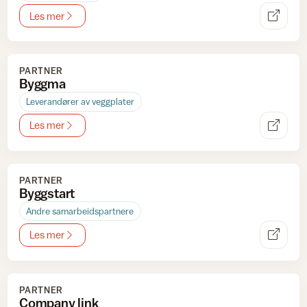
Les mer
PARTNER
Byggma
Leverandører av veggplater
Les mer
PARTNER
Byggstart
Andre samarbeidspartnere
Les mer
PARTNER
Company link