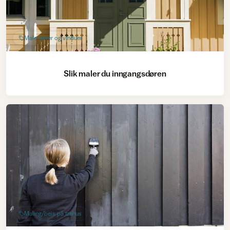
Male dører og vinduer
Slik maler du inngangsdøren
Maling/beis på trehus