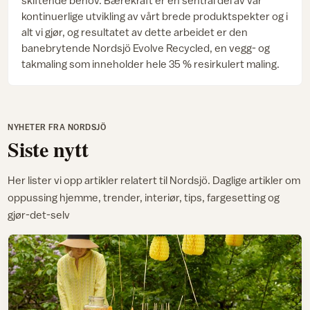
skiftende behov. Bærekraft er en sentral del av vår
kontinuerlige utvikling av vårt brede produktspekter og i
alt vi gjør, og resultatet av dette arbeidet er den
banebrytende Nordsjö Evolve Recycled, en vegg- og
takmaling som inneholder hele 35 % resirkulert maling.
NYHETER FRA NORDSJÖ
Siste nytt
Her lister vi opp artikler relatert til Nordsjö. Daglige artikler om
oppussing hjemme, trender, interiør, tips, fargesetting og
gjør-det-selv