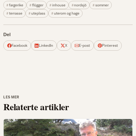
fargerike
flügger
inhouse
nordsjö
sommer
terrasse
uteplass
uterom og hage
Del
Facebook
LinkedIn
X
E-post
Pinterest
LES MER
Relaterte artikler