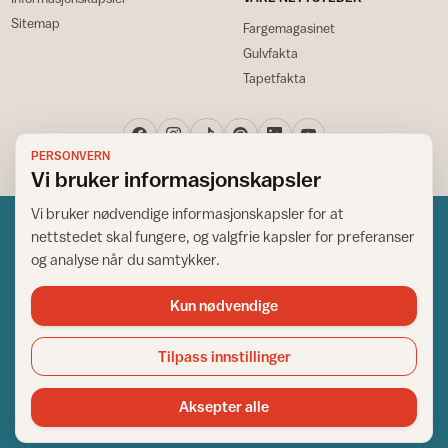
Sitemap
Fargemagasinet
Gulvfakta
Tapetfakta
PERSONVERN
Vi bruker informasjonskapsler
Vi bruker nødvendige informasjonskapsler for at
nettstedet skal fungere, og valgfrie kapsler for preferanser
og analyse når du samtykker.
Kun nødvendige
Norsk råd for hjem og bygg
Copyright © 1995-2026. All Rights Reserved.
Tilpass innstillinger
Ansvarlig redaktør: Helge Bod Vangen
Adm. direktør: Helge Bod Vangen
Aksepter alle
Utgiver: IFI - Norsk råd for hjem og bygg