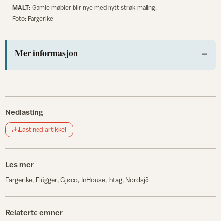
MALT:
Gamle møbler blir nye med nytt strøk maling.
Foto: Fargerike
Mer informasjon
Nedlasting
Last ned artikkel
Les mer
Fargerike
Flügger
Gjøco
InHouse
Intag
Nordsjö
Relaterte emner