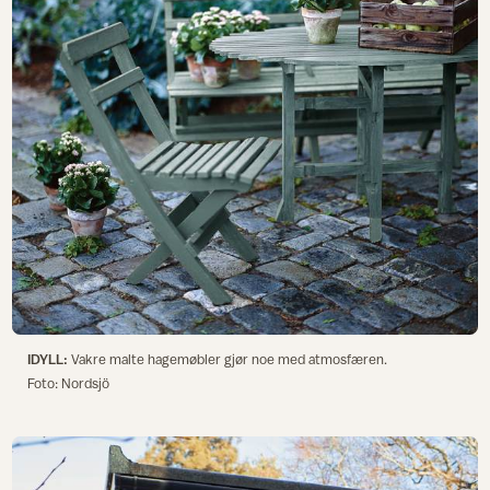
IDYLL:
Vakre malte hagemøbler gjør noe med atmosfæren.
Foto: Nordsjö