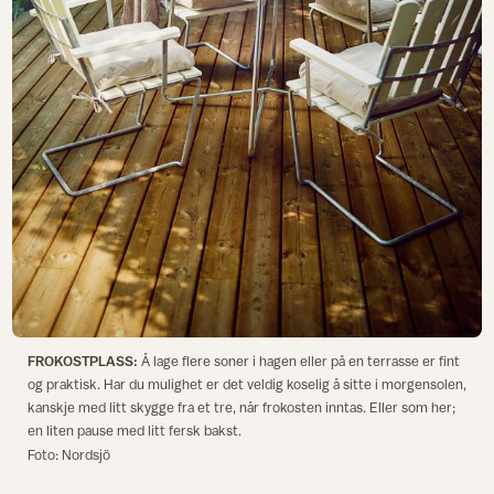
FROKOSTPLASS:
Å lage flere soner i hagen eller på en terrasse er fint
og praktisk. Har du mulighet er det veldig koselig å sitte i morgensolen,
kanskje med litt skygge fra et tre, når frokosten inntas. Eller som her;
en liten pause med litt fersk bakst.
Foto: Nordsjö