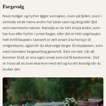
Fargevalg
Noen boliger og hytter ligger ved sjøen, noen på fjellet, noen i
sentrale strøk mens andre har både vann og skog eller fjell
som nærmeste naboer. Kanskje er du tett innpå andre, som
har hus eller hytter i ymse farger, eller det er tett vegetasjon
helt inntil fasaden. Uansett er det smart å ta hensyn til
omgivelsene, også når du skal velge farger til uteplassen, som
med utendørs fargesetting generelt. Selv om det, når alt
kommer til alt, er ens egen smak som må få bestemme. Det
er tross alt du som skal leve med det og ha det koselig når du
bruker det.