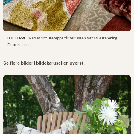
UTETEPPE:
Med et fint uteteppe får terrassen fort stuestemning.
Foto: InHouse
Se flere bilder i bildekarusellen øverst.