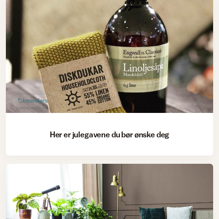
Innendørs
Her er julegavene du bør ønske deg