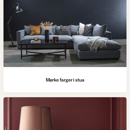
Blått/turkis
Mørke farger i stua