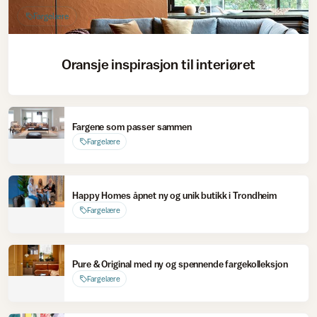
Fargelære
Oransje inspirasjon til interiøret
Fargene som passer sammen
Fargelære
Happy Homes åpnet ny og unik butikk i Trondheim
Fargelære
Pure & Original med ny og spennende fargekolleksjon
Fargelære