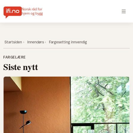
Norsk råd for
hjem og bygg
Startsiden
Innendørs
Fargesetting innvendig
Fargelære
FARGELÆRE
Siste nytt