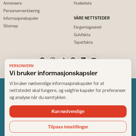
Annonsere
Huskeliste
Personvernerklæring
VÅRE NETTSTEDER
Informasjonskapsler
Sitemap
Fargemagasinet
Gulvfakta
Tapetfakta
PERSONVERN
Vi bruker informasjonskapsler
Vi bruker nødvendige informasjonskapsler for at
nettstedet skal fungere, og valgfrie kapsler for preferanser
og analyse når du samtykker.
Kun nødvendige
Norsk råd for hjem og bygg
Copyright © 1995-2026. All Rights Reserved.
Tilpass innstillinger
Ansvarlig redaktør: Helge Bod Vangen