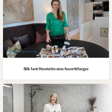
Fargevalg innvendig
Slik fant Henriette sine favorittfarger