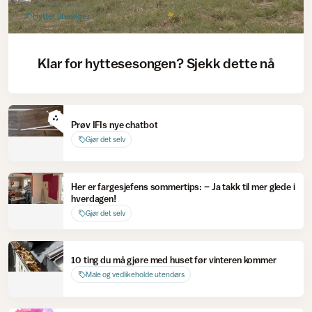
Hytter utendørs
Klar for hyttesesongen? Sjekk dette nå
Prøv IFIs nye chatbot
Gjør det selv
Her er fargesjefens sommertips: – Ja takk til mer glede i
hverdagen!
Gjør det selv
10 ting du må gjøre med huset før vinteren kommer
Male og vedlikeholde utendørs