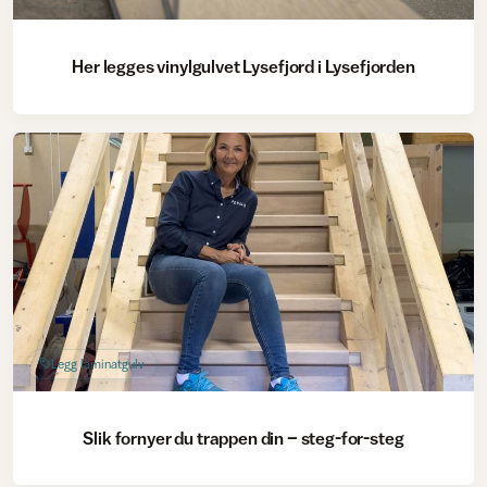
Her legges vinylgulvet Lysefjord i Lysefjorden
Legg laminatgulv
Slik fornyer du trappen din – steg-for-steg