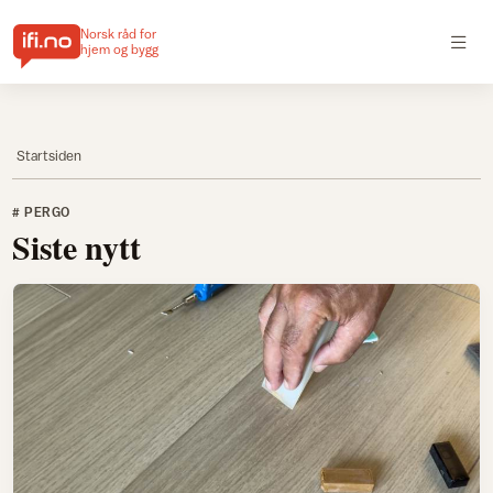
Norsk råd for
hjem og bygg
Startsiden
# PERGO
Siste nytt