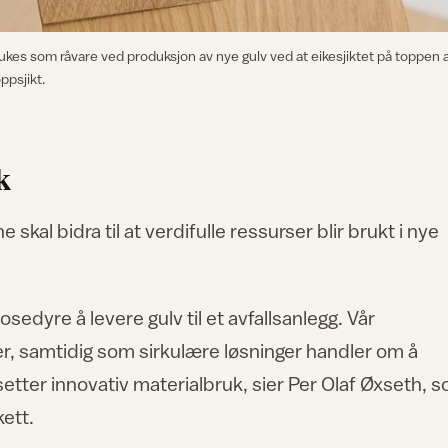
ukes som råvare ved produksjon av nye gulv ved at eikesjiktet på toppen 
ppsjikt.
k
kal bidra til at verdifulle ressurser blir brukt i nye
sedyre å levere gulv til et avfallsanlegg. Vår
er, samtidig som sirkulære løsninger handler om å
etter innovativ materialbruk, sier Per Olaf Øxseth, 
kett.