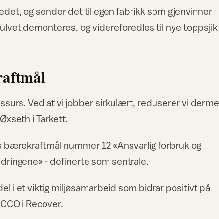
tedet, og sender det til egen fabrikk som gjenvinner
ulvet demonteres, og videreforedles til nye toppsjikt
raftmål
ressurs. Ved at vi jobber sirkulært, reduserer vi derm
 Øxseth i Tarkett.
Ns bærekraftmål nummer 12 «Ansvarlig forbruk og
dringene» - definerte som sentrale.
 del i et viktig miljøsamarbeid som bidrar positivt på
 CCO i Recover.