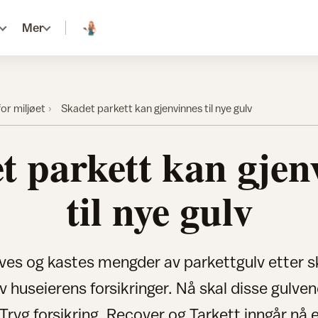
Mer
for miljøet
Skadet parkett kan gjenvinnes til nye gulv
t parkett kan gjen
til nye gulv
rives og kastes mengder av parkettgulv etter 
 huseierens forsikringer. Nå skal disse gulve
Tryg forsikring, Recover og Tarkett inngår nå