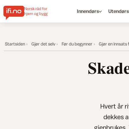
Norsk råd for
Innendørs
Utendørs
hjem og bygg
Startsiden
Gjør det selv
Før du begynner
Gjør en innsats 
Skade
Hvert år 
dekkes av
gjenbrukes. 