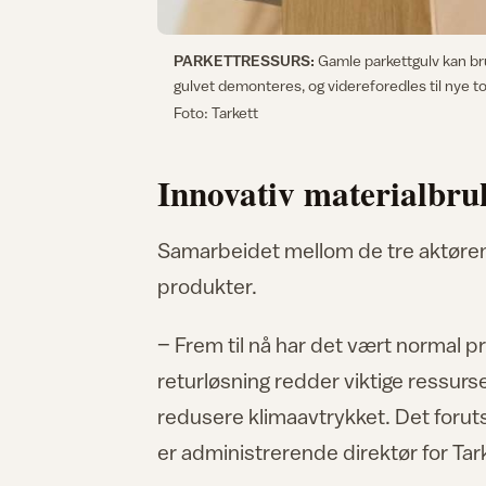
PARKETTRESSURS:
Gamle parkettgulv kan br
gulvet demonteres, og videreforedles til nye to
Foto: Tarkett
Innovativ materialbru
Samarbeidet mellom de tre aktørene s
produkter.
– Frem til nå har det vært normal pro
returløsning redder viktige ressurs
redusere klimaavtrykket. Det foruts
er administrerende direktør for Tar