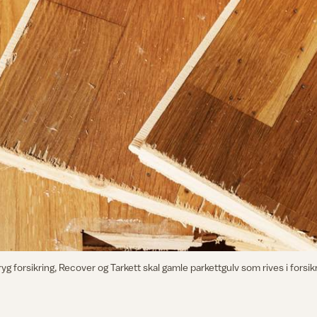
rsikring, Recover og Tarkett skal gamle parkettgulv som rives i forsikri