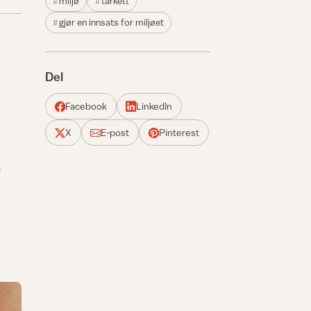
miljø
tarkett
gjør en innsats for miljøet
Del
Facebook
LinkedIn
X
E-post
Pinterest
-