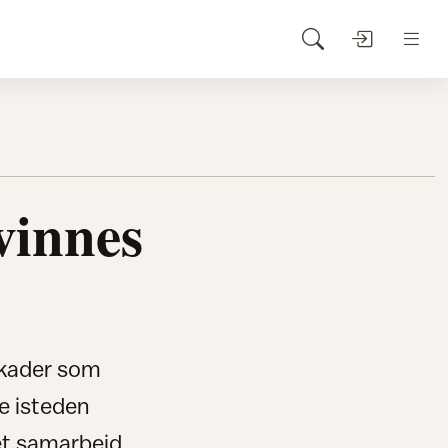
vinnes
skader som
ne isteden
 et samarbeid