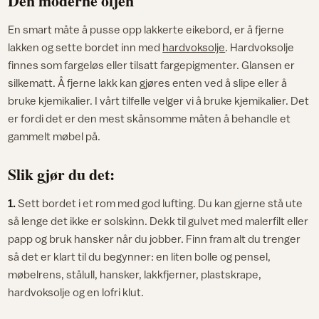
Den moderne oljen
En smart måte å pusse opp lakkerte eikebord, er å fjerne
lakken og sette bordet inn med
hardvoksolje
. Hardvoksolje
finnes som fargeløs eller tilsatt fargepigmenter. Glansen er
silkematt. Å fjerne lakk kan gjøres enten ved å slipe eller å
bruke kjemikalier. I vårt tilfelle velger vi å bruke kjemikalier. Det
er fordi det er den mest skånsomme måten å behandle et
gammelt møbel på.
Slik gjør du det:
1.
Sett bordet i et rom med god lufting. Du kan gjerne stå ute
så lenge det ikke er solskinn. Dekk til gulvet med malerfilt eller
papp og bruk hansker når du jobber. Finn fram alt du trenger
så det er klart til du begynner: en liten bolle og pensel,
møbelrens, stålull, hansker, lakkfjerner, plastskrape,
hardvoksolje og en lofri klut.