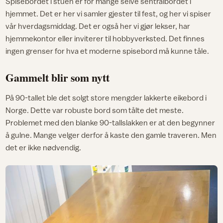
Spisebordet i stuen er for mange selve sentralbordet i
hjemmet. Det er her vi samler gjester til fest, og her vi spiser
vår hverdagsmiddag. Det er også her vi gjør lekser, har
hjemmekontor eller inviterer til hobbyverksted. Det finnes
ingen grenser for hva et moderne spisebord må kunne tåle.
Gammelt blir som nytt
På 90-tallet ble det solgt store mengder lakkerte eikebord i
Norge. Dette var robuste bord som tålte det meste.
Problemet med den blanke 90-tallslakken er at den begynner
å gulne. Mange velger derfor å kaste den gamle traveren. Men
det er ikke nødvendig.