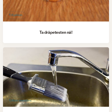
Kjøkken
Ta dråpetesten nå!
Male innendørs