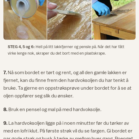
STEG 4, 5 og 6:
Hell på litt lakkfjerner og pensle på. Når det har fått
virke lenge nok, skraper du det bort med en plastskrape.
7.
Nå som bordet er tørt og rent, og all den gamle lakken er
fjernet, kan du finne frem den hardvoksoljen du har tenkt å
bruke. Ta gjerne en oppstrøksprøve under bordet for å se at
oljen oppfører seg slik du ønsker.
8.
Bruk en pensel og mal på med hardvoksolje.
9.
La hardvoksoljen ligge på i noen minutter før du tørker av
med en lofri klut. På første strøk vil du se fargen. Gi bordet er
par gode strøk og husk å tørke av mellom hver gang. Poenget