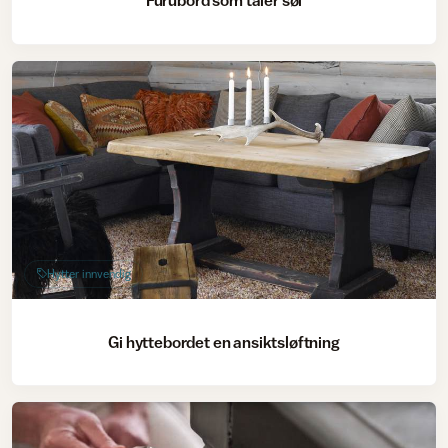
Furubord som tåler søl
Hytter innvendig
Gi hyttebordet en ansiktsløftning