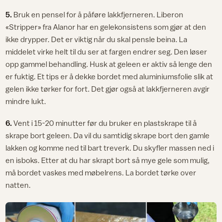
5.
Bruk en pensel for å påføre lakkfjerneren. Liberon
«Stripper» fra Alanor har en gelekonsistens som gjør at den
ikke drypper. Det er viktig når du skal pensle beina. La
middelet virke helt til du ser at fargen endrer seg. Den løser
opp gammel behandling. Husk at geleen er aktiv så lenge den
er fuktig. Et tips er å dekke bordet med aluminiumsfolie slik at
gelen ikke tørker for fort. Det gjør også at lakkfjerneren avgir
mindre lukt.
6.
Vent i 15-20 minutter før du bruker en plastskrape til å
skrape bort geleen. Da vil du samtidig skrape bort den gamle
lakken og komme ned til bart treverk. Du skyfler massen ned i
en isboks. Etter at du har skrapt bort så mye gele som mulig,
må bordet vaskes med møbelrens. La bordet tørke over
natten.