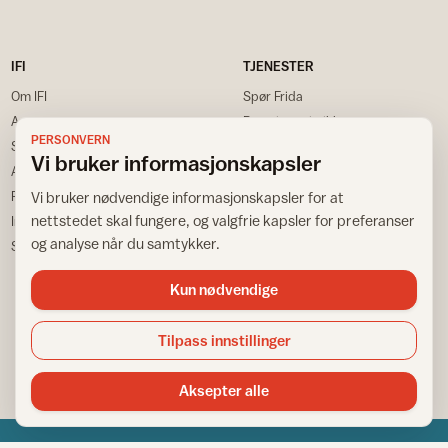
IFI
TJENESTER
Om IFI
Spør Frida
Ansatte
Bransjestatistikk
PERSONVERN
Samarbeidspartnere
Finn din nærmeste
Vi bruker informasjonskapsler
Annonsere
Huskeliste
Personvernerklæring
Vi bruker nødvendige informasjonskapsler for at
VÅRE NETTSTEDER
nettstedet skal fungere, og valgfrie kapsler for preferanser
Informasjonskapsler
og analyse når du samtykker.
Sitemap
Fargemagasinet
Gulvfakta
Kun nødvendige
Tapetfakta
Tilpass innstillinger
Aksepter alle