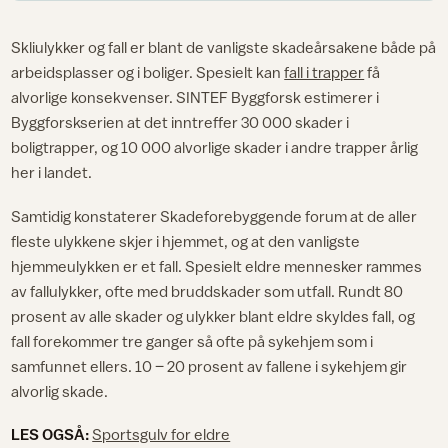
Skliulykker og fall er blant de vanligste skadeårsakene både på
arbeidsplasser og i boliger. Spesielt kan
fall i trapper
få
alvorlige konsekvenser. SINTEF Byggforsk estimerer i
Byggforskserien at det inntreffer 30 000 skader i
boligtrapper, og 10 000 alvorlige skader i andre trapper årlig
her i landet.
Samtidig konstaterer Skadeforebyggende forum at de aller
fleste ulykkene skjer i hjemmet, og at den vanligste
hjemmeulykken er et fall. Spesielt eldre mennesker rammes
av fallulykker, ofte med bruddskader som utfall. Rundt 80
prosent av alle skader og ulykker blant eldre skyldes fall, og
fall forekommer tre ganger så ofte på sykehjem som i
samfunnet ellers. 10 – 20 prosent av fallene i sykehjem gir
alvorlig skade.
LES OGSÅ:
Sportsgulv for eldre