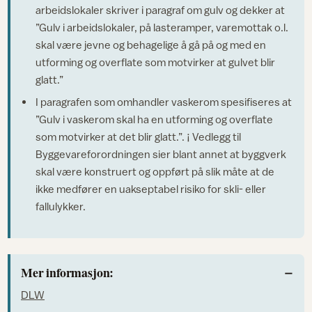
arbeidslokaler skriver i paragraf om gulv og dekker at
”Gulv i arbeidslokaler, på lasteramper, varemottak o.l.
skal være jevne og behagelige å gå på og med en
utforming og overflate som motvirker at gulvet blir
glatt.”
I paragrafen som omhandler vaskerom spesifiseres at
”Gulv i vaskerom skal ha en utforming og overflate
som motvirker at det blir glatt.”. ¡ Vedlegg til
Byggevareforordningen sier blant annet at byggverk
skal være konstruert og oppført på slik måte at de
ikke medfører en uakseptabel risiko for skli- eller
fallulykker.
Mer informasjon:
DLW