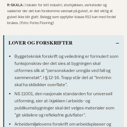
R-SKALA:
I lokaler for lett industri, storkjøkken, verksteder og
vaskerier der det kan forekomme vannsøl på gulvet, er det viktig at
gulvet ikke blir glatt. Belegg som oppfyller klasse R12 kan med fordel
brukes. (Foto: Forbo Flooring)
LOVER OG FORSKRIFTER
Byggeteknisk forskrift og veiledning er formulert som
funksjonskrav der det sies at bygningen skal
utformes slik at ”personskader unngås ved fall og
sammenstøt”. I § 12-16. Trapp står det at ”Inntrinn
skal ha sklisikker overflate”.
NS 11001, den nasjonale standarden for universell
utforming, sier at i kjøkken i arbeids- og
publikumsbygninger skal det velges materialer som
”gir sklisikre og refleksfrie gulvflater”.
Arbeidsmiljølovens forskrift om arbeidsplasser og