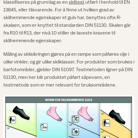
klassifiseres på grunnlag av en
sklitest
utført i henhold til EN
13845, eller tilsvarende. For å finne ut hvilken grad av
sklihemmende egenskaper et gulv har, benyttes ofte R-
skalaen, som er knyttet til standarden DIN 51130. Skalen går
fra R10 til R13, der nivå 10 stiller de laveste kravene til
sklihemmende egenskaper.
Måling av sklisikringen gjøres på en rampe som påføres olje i
ulike vinkler, og gir ulike skliklasser. For produkter som brukes i
barfotområder, gjelder DIN 51097. Testmetoden ligner på DIN
51130, men her blir produktet påført såpevann, en
testmetode som er mer relevant for bruksområdene.