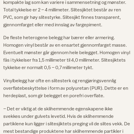
kompakte lag som kan variere i sammensetning og mønster.
Total tykkelse er 2 – 4 millimeter. Slitesjiktet består av ren
PVC, som gir høy slitestyrke. Slitesjikt finnes transparent,
gjennomfarget eller med innslag av fargepiment.
De fleste heterogene belegg har bærer eller armering.
Homogen vinyl består av en ensartet gjennomfarget masse.
Eventuelt mønster går gjennom hele belegget. Homogen vinyl
fås i tykkelser fra 1,5 millimeter til 4,0 millimeter. Slitesjiktets
tykkelse er normalt 0,5 – 0,7 millimeter tykt.
Vinylbelegg har ofte en slitesterk og rengjøringsvennlig
overflatebeskyttelse i form av polyuretan (PUR). Dette er en
herdeplast, som gir belegget en porefri overflate.
– Det er viktig at de sklihemmende egenskapene ikke
svekkes under gulvets levetid. Hvis de sklihemmende
partiklene kun ligger i slitesjiktets preging vil de slites vekk. De
mest bestandige produktene har sklihemmende partikler i