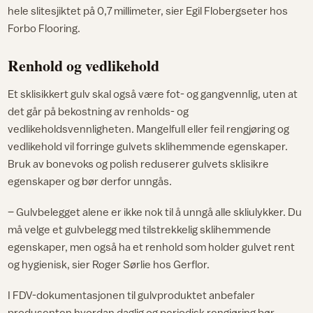
hele slitesjiktet på 0,7 millimeter, sier Egil Flobergseter hos
Forbo Flooring.
Renhold og vedlikehold
Et sklisikkert gulv skal også være fot- og gangvennlig, uten at
det går på bekostning av renholds- og
vedlikeholdsvennligheten. Mangelfull eller feil rengjøring og
vedlikehold vil forringe gulvets sklihemmende egenskaper.
Bruk av bonevoks og polish reduserer gulvets sklisikre
egenskaper og bør derfor unngås.
– Gulvbelegget alene er ikke nok til å unngå alle skliulykker. Du
må velge et gulvbelegg med tilstrekkelig sklihemmende
egenskaper, men også ha et renhold som holder gulvet rent
og hygienisk, sier Roger Sørlie hos Gerflor.
I FDV-dokumentasjonen til gulvproduktet anbefaler
produsenten hvordan daglig og periodisk rengjøring bør