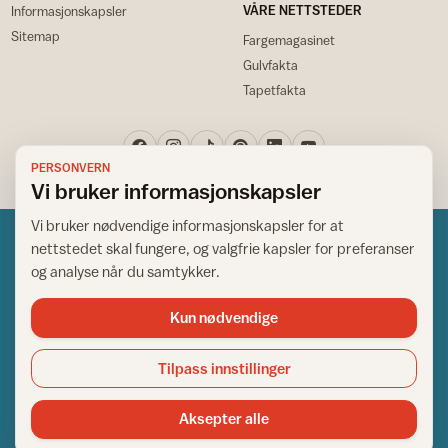
VÅRE NETTSTEDER
Informasjonskapsler
Sitemap
Fargemagasinet
Gulvfakta
Tapetfakta
PERSONVERN
Vi bruker informasjonskapsler
Vi bruker nødvendige informasjonskapsler for at
nettstedet skal fungere, og valgfrie kapsler for preferanser
og analyse når du samtykker.
Kun nødvendige
Norsk råd for hjem og bygg
Copyright © 1995-2026. All Rights Reserved.
Tilpass innstillinger
Ansvarlig redaktør: Helge Bod Vangen
Adm. direktør: Helge Bod Vangen
Aksepter alle
Utgiver: IFI - Norsk råd for hjem og bygg