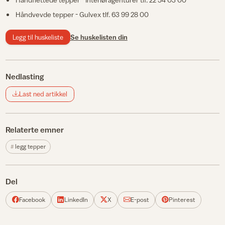
Håndvevde tepper - Gulvex tlf. 63 99 28 00
Legg til huskeliste
Se huskelisten din
Nedlasting
Last ned artikkel
Relaterte emner
legg tepper
Del
Facebook
LinkedIn
X
E-post
Pinterest