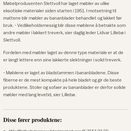
Møbelprodusenten Slettvoll har laget møbler av ulike
eksotiske materialer siden starten i 1951. I motsetning til
mattene blir møbler av bananblader behandlet og lakket før
bruk. - Vedlikeholdsmessig blir disse møblene å betrakte som
andre møbler i lakkert treverk, sier daglig leder Lidvar Lillebø i
Slettvoll.
Fordelen med møbler laget av denne type materiale er at de
er langt lettere enn sine lakkerte slektninger i solid treverk.
- Møblene er laget av bladstammen i bananbladene. Disse
fiberne er de mest kompakte på hele bladet og gir de beste
produktene. Stoler og sofaer av bananblader er derfor solide
møbler med lang levetid, sier Lillebø.
Disse fører produktene:
Håndflettede tepper - Interiøragenturer tlf. 22 54 03 00