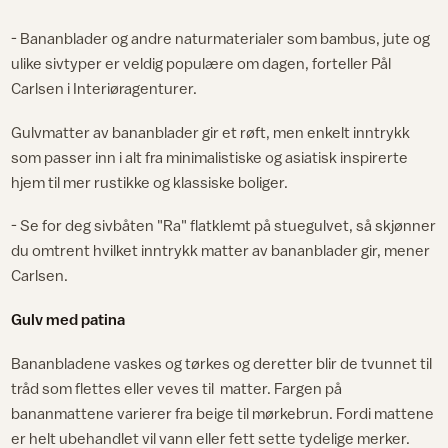
- Bananblader og andre naturmaterialer som bambus, jute og
ulike sivtyper er veldig populære om dagen, forteller Pål
Carlsen i Interiøragenturer.
Gulvmatter av bananblader gir et røft, men enkelt inntrykk
som passer inn i alt fra minimalistiske og asiatisk inspirerte
hjem til mer rustikke og klassiske boliger.
- Se for deg sivbåten "Ra" flatklemt på stuegulvet, så skjønner
du omtrent hvilket inntrykk matter av bananblader gir, mener
Carlsen.
Gulv med patina
Bananbladene vaskes og tørkes og deretter blir de tvunnet til
tråd som flettes eller veves til matter. Fargen på
bananmattene varierer fra beige til mørkebrun. Fordi mattene
er helt ubehandlet vil vann eller fett sette tydelige merker.