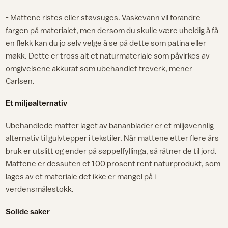
- Mattene ristes eller støvsuges. Vaskevann vil forandre
fargen på materialet, men dersom du skulle være uheldig å få
en flekk kan du jo selv velge å se på dette som patina eller
møkk. Dette er tross alt et naturmateriale som påvirkes av
omgivelsene akkurat som ubehandlet treverk, mener
Carlsen.
Et miljøalternativ
Ubehandlede matter laget av bananblader er et miljøvennlig
alternativ til gulvtepper i tekstiler. Når mattene etter flere års
bruk er utslitt og ender på søppelfyllinga, så råtner de til jord.
Mattene er dessuten et 100 prosent rent naturprodukt, som
lages av et materiale det ikke er mangel på i
verdensmålestokk.
Solide saker