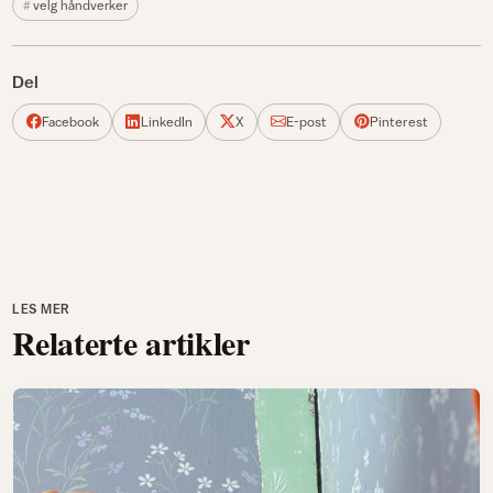
velg håndverker
Del
Facebook
LinkedIn
X
E-post
Pinterest
LES MER
Relaterte artikler