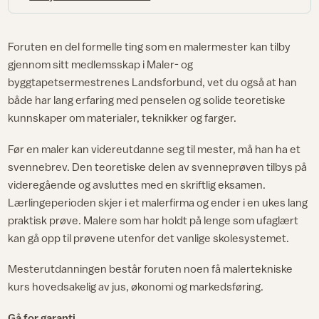
Foruten en del formelle ting som en malermester kan tilby
gjennom sitt medlemsskap i Maler- og
byggtapetsermestrenes Landsforbund, vet du også at han
både har lang erfaring med penselen og solide teoretiske
kunnskaper om materialer, teknikker og farger.
Før en maler kan videreutdanne seg til mester, må han ha et
svennebrev. Den teoretiske delen av svenneprøven tilbys på
videregående og avsluttes med en skriftlig eksamen.
Lærlingeperioden skjer i et malerfirma og ender i en ukes lang
praktisk prøve. Malere som har holdt på lenge som ufaglært
kan gå opp til prøvene utenfor det vanlige skolesystemet.
Mesterutdanningen består foruten noen få malertekniske
kurs hovedsakelig av jus, økonomi og markedsføring.
Gå for garanti