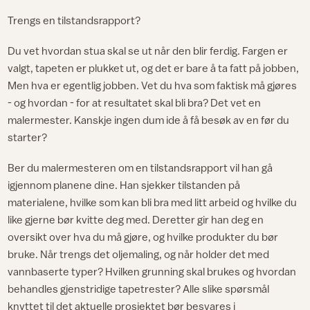
Trengs en tilstandsrapport?
Du vet hvordan stua skal se ut når den blir ferdig. Fargen er
valgt, tapeten er plukket ut, og det er bare å ta fatt på jobben,
Men hva er egentlig jobben. Vet du hva som faktisk må gjøres
- og hvordan - for at resultatet skal bli bra? Det vet en
malermester. Kanskje ingen dum ide å få besøk av en før du
starter?
Ber du malermesteren om en tilstandsrapport vil han gå
igjennom planene dine. Han sjekker tilstanden på
materialene, hvilke som kan bli bra med litt arbeid og hvilke du
like gjerne bør kvitte deg med. Deretter gir han deg en
oversikt over hva du må gjøre, og hvilke produkter du bør
bruke. Når trengs det oljemaling, og når holder det med
vannbaserte typer? Hvilken grunning skal brukes og hvordan
behandles gjenstridige tapetrester? Alle slike spørsmål
knyttet til det aktuelle prosjektet bør besvares i