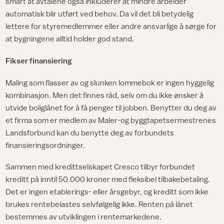
smart at avtalene også inkluderer at mindre arbeider
automatisk blir utført ved behov. Da vil det bli betydelig
lettere for styremedlemmer eller andre ansvarlige å sørge for
at bygningene alltid holder god stand.
Fikser finansiering
Maling som flasser av og slunken lommebok er ingen hyggelig
kombinasjon. Men det finnes råd, selv om du ikke ønsker å
utvide boliglånet for å få penger til jobben. Benytter du deg av
et firma som er medlem av Maler-og byggtapetsermestrenes
Landsforbund kan du benytte deg av forbundets
finansieringsordninger.
Sammen med kredittselskapet Cresco tilbyr forbundet
kreditt på inntil 50.000 kroner med fleksibel tilbakebetaling.
Det er ingen etablerings- eller årsgebyr, og kreditt som ikke
brukes rentebelastes selvfølgelig ikke. Renten på lånet
bestemmes av utviklingen i rentemarkedene.