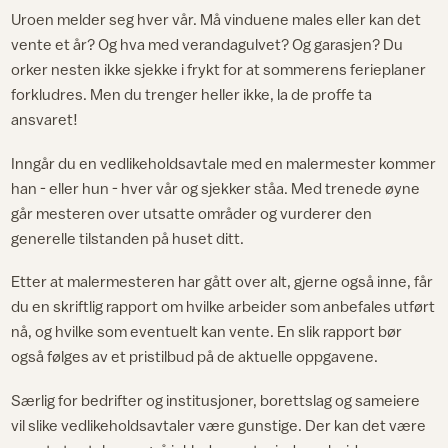
Uroen melder seg hver vår. Må vinduene males eller kan det
vente et år? Og hva med verandagulvet? Og garasjen? Du
orker nesten ikke sjekke i frykt for at sommerens ferieplaner
forkludres. Men du trenger heller ikke, la de proffe ta
ansvaret!
Inngår du en vedlikeholdsavtale med en malermester kommer
han - eller hun - hver vår og sjekker ståa. Med trenede øyne
går mesteren over utsatte områder og vurderer den
generelle tilstanden på huset ditt.
Etter at malermesteren har gått over alt, gjerne også inne, får
du en skriftlig rapport om hvilke arbeider som anbefales utført
nå, og hvilke som eventuelt kan vente. En slik rapport bør
også følges av et pristilbud på de aktuelle oppgavene.
Særlig for bedrifter og institusjoner, borettslag og sameiere
vil slike vedlikeholdsavtaler være gunstige. Der kan det være