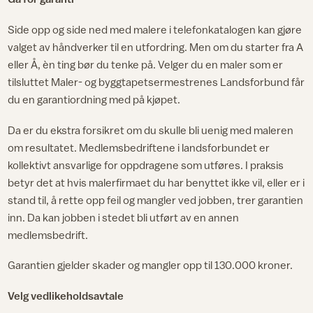
Side opp og side ned med malere i telefonkatalogen kan gjøre
valget av håndverker til en utfordring. Men om du starter fra A
eller Å, èn ting bør du tenke på. Velger du en maler som er
tilsluttet Maler- og byggtapetsermestrenes Landsforbund får
du en garantiordning med på kjøpet.
Da er du ekstra forsikret om du skulle bli uenig med maleren
om resultatet. Medlemsbedriftene i landsforbundet er
kollektivt ansvarlige for oppdragene som utføres. I praksis
betyr det at hvis malerfirmaet du har benyttet ikke vil, eller er i
stand til, å rette opp feil og mangler ved jobben, trer garantien
inn. Da kan jobben i stedet bli utført av en annen
medlemsbedrift.
Garantien gjelder skader og mangler opp til 130.000 kroner.
Velg vedlikeholdsavtale