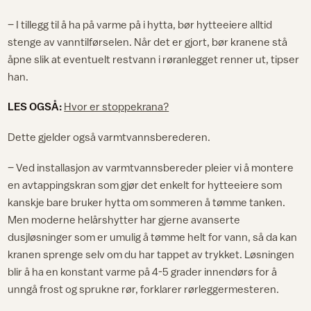
– I tillegg til å ha på varme på i hytta, bør hytteeiere alltid
stenge av vanntilførselen. Når det er gjort, bør kranene stå
åpne slik at eventuelt restvann i røranlegget renner ut, tipser
han.
LES OGSÅ:
Hvor er stoppekrana?
Dette gjelder også varmtvannsberederen.
– Ved installasjon av varmtvannsbereder pleier vi å montere
en avtappingskran som gjør det enkelt for hytteeiere som
kanskje bare bruker hytta om sommeren å tømme tanken.
Men moderne helårshytter har gjerne avanserte
dusjløsninger som er umulig å tømme helt for vann, så da kan
kranen sprenge selv om du har tappet av trykket. Løsningen
blir å ha en konstant varme på 4-5 grader innendørs for å
unngå frost og sprukne rør, forklarer rørleggermesteren.