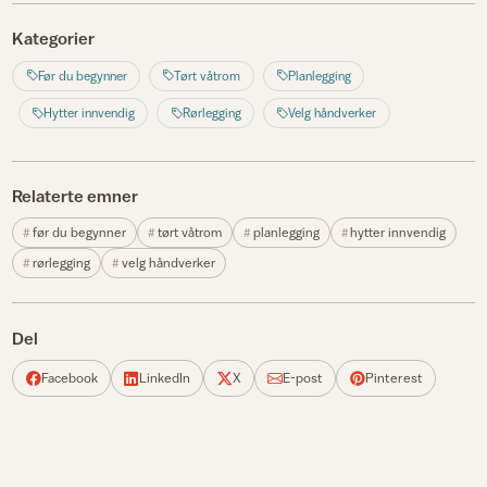
Kategorier
Før du begynner
Tørt våtrom
Planlegging
Hytter innvendig
Rørlegging
Velg håndverker
Relaterte emner
før du begynner
tørt våtrom
planlegging
hytter innvendig
rørlegging
velg håndverker
Del
Facebook
LinkedIn
X
E-post
Pinterest