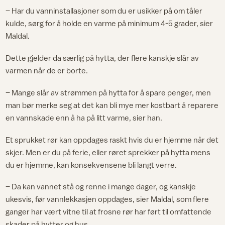
– Har du vanninstallasjoner som du er usikker på om tåler
kulde, sørg for å holde en varme på minimum 4-5 grader, sier
Maldal.
Dette gjelder da særlig på hytta, der flere kanskje slår av
varmen når de er borte.
– Mange slår av strømmen på hytta for å spare penger, men
man bør merke seg at det kan bli mye mer kostbart å reparere
en vannskade enn å ha på litt varme, sier han.
Et sprukket rør kan oppdages raskt hvis du er hjemme når det
skjer. Men er du på ferie, eller røret sprekker på hytta mens
du er hjemme, kan konsekvensene bli langt verre.
– Da kan vannet stå og renne i mange dager, og kanskje
ukesvis, før vannlekkasjen oppdages, sier Maldal, som flere
ganger har vært vitne til at frosne rør har ført til omfattende
skader på hytter og hus.