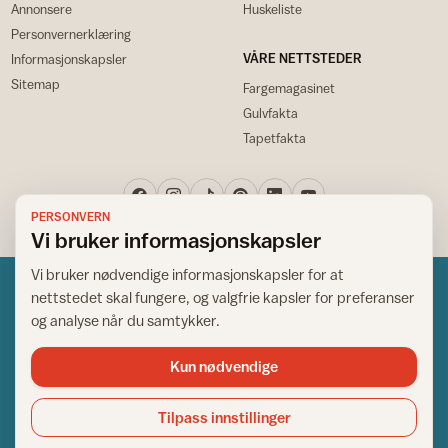
Annonsere
Huskeliste
Personvernerklæring
VÅRE NETTSTEDER
Informasjonskapsler
Sitemap
Fargemagasinet
Gulvfakta
Tapetfakta
PERSONVERN
Vi bruker informasjonskapsler
Vi bruker nødvendige informasjonskapsler for at
nettstedet skal fungere, og valgfrie kapsler for preferanser
og analyse når du samtykker.
Kun nødvendige
Norsk råd for hjem og bygg
Copyright © 1995-2026. All Rights Reserved.
Tilpass innstillinger
Ansvarlig redaktør: Helge Bod Vangen