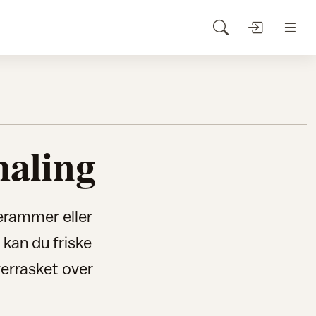
aling
derammer eller
 kan du friske
verrasket over