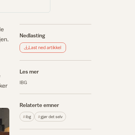
le
Nedlasting
jen.
Last ned artikkel
Les mer
e
IBG
sker
Relaterte emner
ibg
gjør det selv