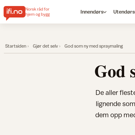
Norsk råd for
Innendørs
Utendørs
hjem og bygg
Startsiden
Gjør det selv
God som ny med spraymaling
God 
De aller fles
lignende som 
dem opp med s