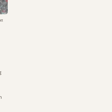
tt
g
n