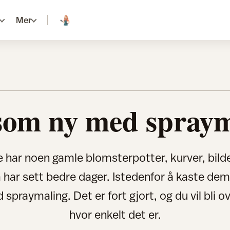
Mer
som ny med spraym
te har noen gamle blomsterpotter, kurver, bil
har sett bedre dager. Istedenfor å kaste dem
praymaling. Det er fort gjort, og du vil bli o
hvor enkelt det er.