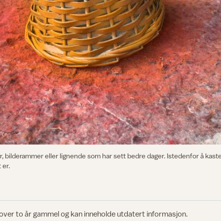
er, bilderammer eller lignende som har sett bedre dager. Istedenfor å ka
 er.
 over to år gammel og kan inneholde utdatert informasjon.