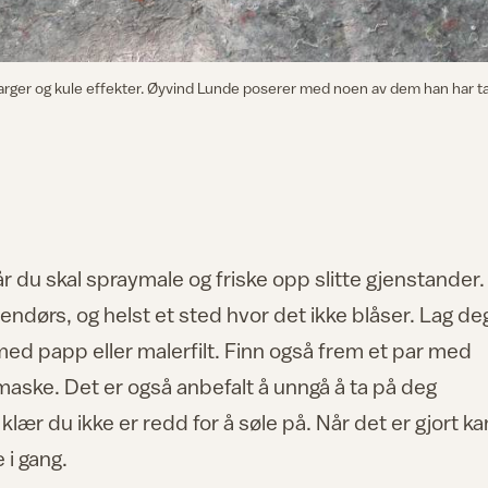
 farger og kule effekter. Øyvind Lunde poserer med noen av dem han har ta
r du skal spraymale og friske opp slitte gjenstander.
tendørs, og helst et sted hvor det ikke blåser. Lag de
 med papp eller malerfilt. Finn også frem et par med
ske. Det er også anbefalt å unngå å ta på deg
klær du ikke er redd for å søle på. Når det er gjort ka
 i gang.