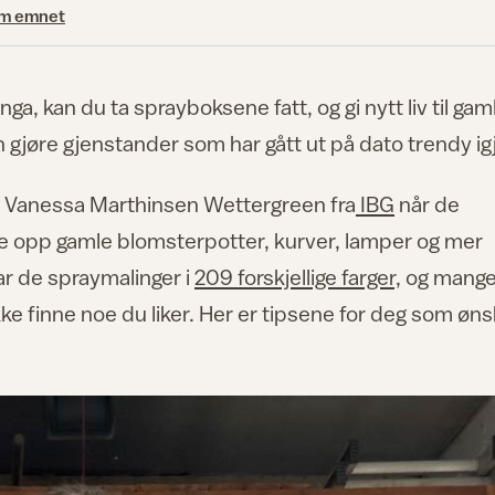
om emnet
nga, kan du ta sprayboksene fatt, og gi nytt liv til gam
an gjøre gjenstander som har gått ut på dato trendy ig
g Vanessa Marthinsen Wettergreen fra
IBG
når de
e opp gamle blomsterpotter, kurver, lamper og mer
r de spraymalinger i
209 forskjellige farger,
og mang
ikke finne noe du liker. Her er tipsene for deg som øn