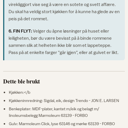
virekliggjort vise seg å være en sotete og svett affære.
Du skal ha veldig stort kjøkken for å kunne ha glede av en
peis på det rommet.
6. FIN FLYT:
Velger du åpne løsninger på huset eller
leiligheten, bør du være bevisst på å binde rommene
sammen slik at helheten ikke blir som et lappeteppe.
Pass på at enkelte farger "går igjen", eller at gulvet er likt.
Dette ble brukt
Kjøkken:</b
Kjøkkeninnredning: Sigdal, eik, design Trendo - JON E. LARSEN
Benkeplater: MDF-plater, kantet m/eik og belagt m/
linoleumsbelegg Marmoleum 63139 - FORBO
Gulv: Marmoleum Click, lyse 63146 og mørke 63139 - FORBO