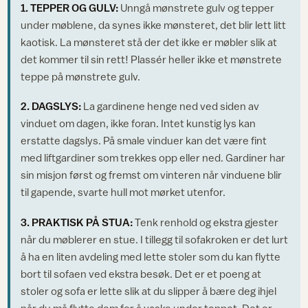
1. TEPPER OG GULV:
Unngå mønstrete gulv og tepper
under møblene, da synes ikke mønsteret, det blir lett litt
kaotisk. La mønsteret stå der det ikke er møbler slik at
det kommer til sin rett! Plassér heller ikke et mønstrete
teppe på mønstrete gulv.
2. DAGSLYS:
La gardinene henge ned ved siden av
vinduet om dagen, ikke foran. Intet kunstig lys kan
erstatte dagslys. På smale vinduer kan det være fint
med liftgardiner som trekkes opp eller ned. Gardiner har
sin misjon først og fremst om vinteren når vinduene blir
til gapende, svarte hull mot mørket utenfor.
3. PRAKTISK PÅ STUA:
Tenk renhold og ekstra gjester
når du møblerer en stue. I tillegg til sofakroken er det lurt
å ha en liten avdeling med lette stoler som du kan flytte
bort til sofaen ved ekstra besøk. Det er et poeng at
stoler og sofa er lette slik at du slipper å bære deg ihjel