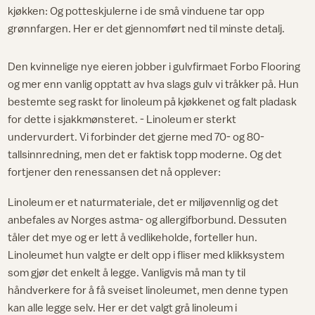
kjøkken: Og potteskjulerne i de små vinduene tar opp
grønnfargen. Her er det gjennomført ned til minste detalj.
Den kvinnelige nye eieren jobber i gulvfirmaet Forbo Flooring
og mer enn vanlig opptatt av hva slags gulv vi tråkker på. Hun
bestemte seg raskt for linoleum på kjøkkenet og falt pladask
for dette i sjakkmønsteret. - Linoleum er sterkt
undervurdert. Vi forbinder det gjerne med 70- og 80-
tallsinnredning, men det er faktisk topp moderne. Og det
fortjener den renessansen det nå opplever:
Linoleum er et naturmateriale, det er miljøvennlig og det
anbefales av Norges astma- og allergifborbund. Dessuten
tåler det mye og er lett å vedlikeholde, forteller hun.
Linoleumet hun valgte er delt opp i fliser med klikksystem
som gjør det enkelt å legge. Vanligvis må man ty til
håndverkere for å få sveiset linoleumet, men denne typen
kan alle legge selv. Her er det valgt grå linoleum i