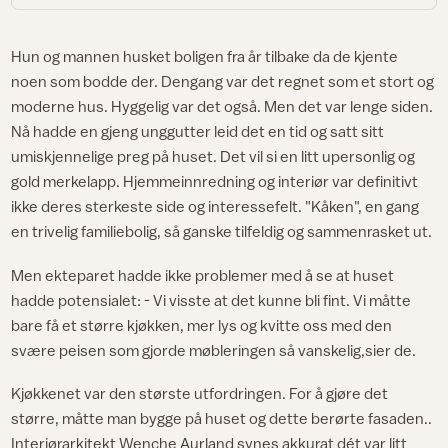
Hun og mannen husket boligen fra år tilbake da de kjente
noen som bodde der. Dengang var det regnet som et stort og
moderne hus. Hyggelig var det også. Men det var lenge siden.
Nå hadde en gjeng unggutter leid det en tid og satt sitt
umiskjennelige preg på huset. Det vil si en litt upersonlig og
gold merkelapp. Hjemmeinnredning og interiør var definitivt
ikke deres sterkeste side og interessefelt. "Kåken", en gang
en trivelig familiebolig, så ganske tilfeldig og sammenrasket ut.
Men ekteparet hadde ikke problemer med å se at huset
hadde potensialet: - Vi visste at det kunne bli fint. Vi måtte
bare få et større kjøkken, mer lys og kvitte oss med den
svære peisen som gjorde møbleringen så vanskelig,sier de.
Kjøkkenet var den største utfordringen. For å gjøre det
større, måtte man bygge på huset og dette berørte fasaden..
Interiørarkitekt Wenche Aurland synes akkurat dét var litt