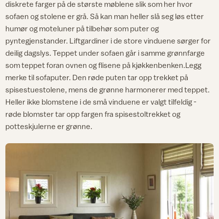
diskrete farger på de største møblene slik som her hvor
sofaen og stolene er grå. Så kan man heller slå seg løs etter
humør og moteluner på tilbehør som puter og
pyntegjenstander. Liftgardiner i de store vinduene sørger for
deilig dagslys. Teppet under sofaen går i samme grønnfarge
som teppet foran ovnen og flisene på kjøkkenbenken.Legg
merke til sofaputer. Den røde puten tar opp trekket på
spisestuestolene, mens de grønne harmonerer med teppet.
Heller ikke blomstene i de små vinduene er valgt tilfeldig -
røde blomster tar opp fargen fra spisestoltrekket og
potteskjulerne er grønne.