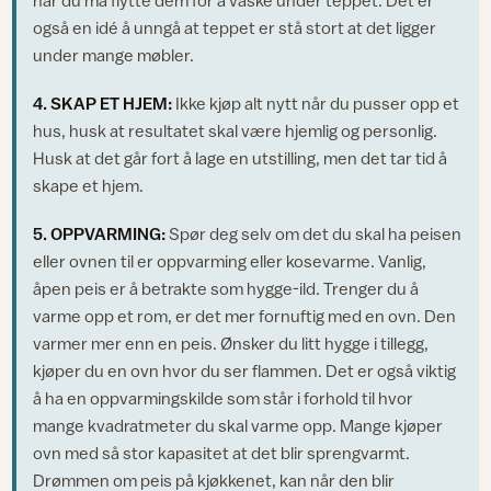
når du må flytte dem for å vaske under teppet. Det er
også en idé å unngå at teppet er stå stort at det ligger
under mange møbler.
4. SKAP ET HJEM:
Ikke kjøp alt nytt når du pusser opp et
hus, husk at resultatet skal være hjemlig og personlig.
Husk at det går fort å lage en utstilling, men det tar tid å
skape et hjem.
5. OPPVARMING:
Spør deg selv om det du skal ha peisen
eller ovnen til er oppvarming eller kosevarme. Vanlig,
åpen peis er å betrakte som hygge-ild. Trenger du å
varme opp et rom, er det mer fornuftig med en ovn. Den
varmer mer enn en peis. Ønsker du litt hygge i tillegg,
kjøper du en ovn hvor du ser flammen. Det er også viktig
å ha en oppvarmingskilde som står i forhold til hvor
mange kvadratmeter du skal varme opp. Mange kjøper
ovn med så stor kapasitet at det blir sprengvarmt.
Drømmen om peis på kjøkkenet, kan når den blir