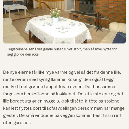
Teglsteinspeisen i det gamle huset ruvet stolt, men så mye nytte for
seg gjorde den ikke.
De nye eierne får like mye varme og vel så det fra denne lille,
nette ovnen med synlig flamme. Koselig, den også! Legg
merke til det grønne teppet foran ovnen. Det har samme
farge som benkeflisene på kjøkkenet. De lette stolene og det
lille bordet utgjør en hyggelig krok til tête-à-tête og stolene
kan lett flyttes bort til sofaavdelingen dersom man har mange
gjester. De små vinduene på veggen kommer best til sin rett
uten gardiner.