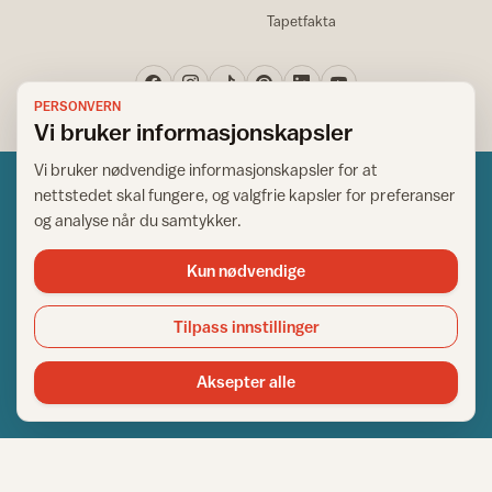
Tapetfakta
PERSONVERN
Vi bruker informasjonskapsler
Vi bruker nødvendige informasjonskapsler for at
nettstedet skal fungere, og valgfrie kapsler for preferanser
og analyse når du samtykker.
Kun nødvendige
Norsk råd for hjem og bygg
Copyright © 1995-2026. All Rights Reserved.
Tilpass innstillinger
Ansvarlig redaktør: Helge Bod Vangen
Adm. direktør: Helge Bod Vangen
Aksepter alle
Utgiver: IFI - Norsk råd for hjem og bygg