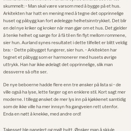
skummelt: - Man skal være varsom med å bygge på et hus.
Arkitekten har hatt en mening med å tegne det opprinnelige
huset og påbygg kan fort ødelegge helhetsinntrykket. Det blir
en del nye kriker og kroker når man gjør om et hus. Det gjelder
å tenke helhet og sørge for å få til en fin flyt mellom rommene,
sier hun. Aurland synes resultatet i dette tilfellet er blitt veldig
bra: - Dette påbygget fungerer, sier hun. - Arkitekten har
tegnet et påbygg som er harmonerer med husets øvrige
uttrykk. Han har ikke ødelagt det opprinnelige, slik man
dessverre så ofte ser.
De nye beboerne hadde flere enn tre ønsker på lista si - de
ville også ha lyse, lette farger og en enklere stil. Kort sagt mer
moderne. I tillegg ønsket de mer lys inn på kjøkkenet samtidig
som de ikke ville ha mer innsyn fra gangveien rett utenfor.
Enda en nøtt å knekke, med andre ord!
Takesset ble panelert og malt hvitt. Ønsker man å skjule