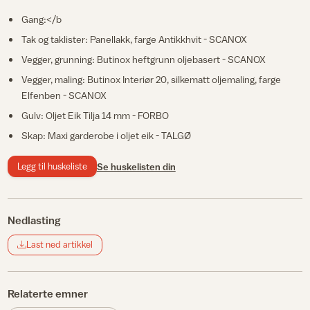
Gang:</b
Tak og taklister: Panellakk, farge Antikkhvit - SCANOX
Vegger, grunning: Butinox heftgrunn oljebasert - SCANOX
Vegger, maling: Butinox Interiør 20, silkematt oljemaling, farge
Elfenben - SCANOX
Gulv: Oljet Eik Tilja 14 mm - FORBO
Skap: Maxi garderobe i oljet eik - TALGØ
Legg til huskeliste
Se huskelisten din
Nedlasting
Last ned artikkel
Relaterte emner