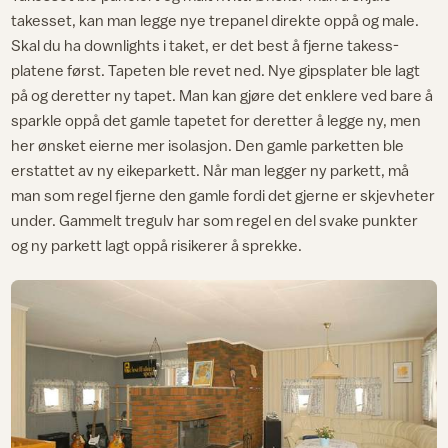
takesset, kan man legge nye trepanel direkte oppå og male.
Skal du ha downlights i taket, er det best å fjerne takess-
platene først. Tapeten ble revet ned. Nye gipsplater ble lagt
på og deretter ny tapet. Man kan gjøre det enklere ved bare å
sparkle oppå det gamle tapetet for deretter å legge ny, men
her ønsket eierne mer isolasjon. Den gamle parketten ble
erstattet av ny eikeparkett. Når man legger ny parkett, må
man som regel fjerne den gamle fordi det gjerne er skjevheter
under. Gammelt tregulv har som regel en del svake punkter
og ny parkett lagt oppå risikerer å sprekke.