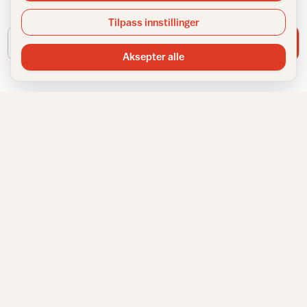
hjemmet.
Tilpass innstillinger
E-postadresse
Meld meg på
Aksepter alle
IFI
TJENESTER
Om IFI
Spør Frida
Ansatte
Bransjestatistikk
Samarbeidspartnere
Finn din nærmeste
Annonsere
Huskeliste
Personvernerklæring
VÅRE NETTSTEDER
Informasjonskapsler
Sitemap
Fargemagasinet
Gulvfakta