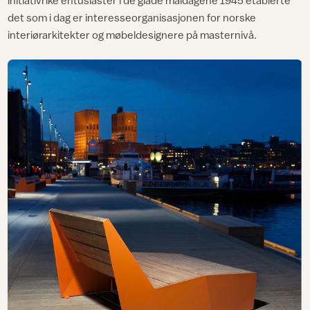
initiativrike entusiaster i de glade maidagene 1945 etablerte
det som i dag er interesseorganisasjonen for norske
interiørarkitekter og møbeldesignere på masternivå.