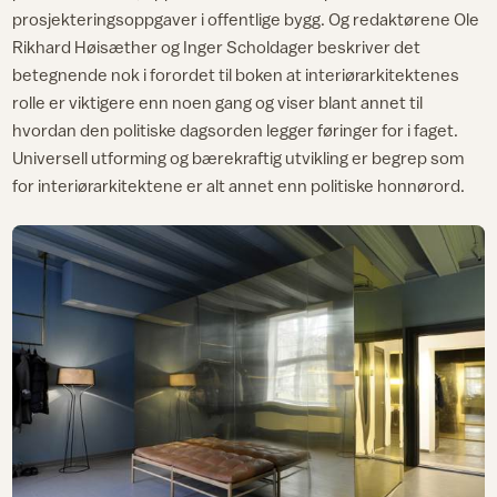
prosjekteringsoppgaver i offentlige bygg. Og redaktørene Ole
Rikhard Høisæther og Inger Scholdager beskriver det
betegnende nok i forordet til boken at interiørarkitektenes
rolle er viktigere enn noen gang og viser blant annet til
hvordan den politiske dagsorden legger føringer for i faget.
Universell utforming og bærekraftig utvikling er begrep som
for interiørarkitektene er alt annet enn politiske honnørord.