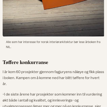
Alle som har interesse for norsk interiørarkitektur bør lese årboken fra
NIL.
Tøffere konkurranse
I år kom 60 prosjekter gjennom fagjuryens nåløye og fikk plass
i boken. Kampen om å komme ned har blitt tøffere for hvert
år.
-I de siste årene har prosjekter som kommer inn til vurdering
økt både i antall og kvalitet, og innleverings- og
utvalgsprosessen ligner mer og mer på en konkurranse, sier