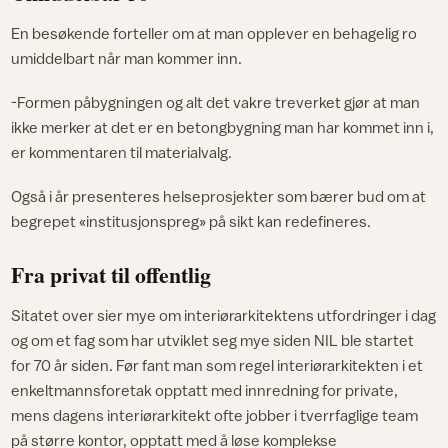
En besøkende forteller om at man opplever en behagelig ro
umiddelbart når man kommer inn.
-Formen påbygningen og alt det vakre treverket gjør at man
ikke merker at det er en betongbygning man har kommet inn i,
er kommentaren til materialvalg.
Også i år presenteres helseprosjekter som bærer bud om at
begrepet «institusjonspreg» på sikt kan redefineres.
Fra privat til offentlig
Sitatet over sier mye om interiørarkitektens utfordringer i dag
og om et fag som har utviklet seg mye siden NIL ble startet
for 70 år siden. Før fant man som regel interiørarkitekten i et
enkeltmannsforetak opptatt med innredning for private,
mens dagens interiørarkitekt ofte jobber i tverrfaglige team
på større kontor, opptatt med å løse komplekse