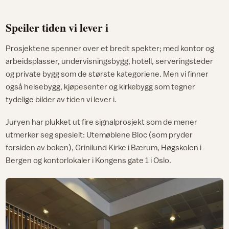
Speiler tiden vi lever i
Prosjektene spenner over et bredt spekter; med kontor og
arbeidsplasser, undervisningsbygg, hotell, serveringsteder
og private bygg som de største kategoriene. Men vi finner
også helsebygg, kjøpesenter og kirkebygg som tegner
tydelige bilder av tiden vi lever i.
Juryen har plukket ut fire signalprosjekt som de mener
utmerker seg spesielt: Utemøblene Bloc (som pryder
forsiden av boken), Grinilund Kirke i Bærum, Høgskolen i
Bergen og kontorlokaler i Kongens gate 1 i Oslo.