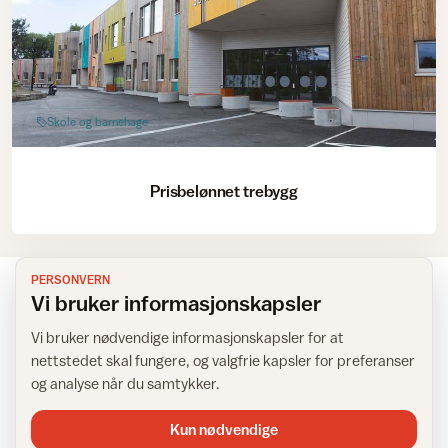
Skole og barnehage
Prisbelønnet trebygg
PERSONVERN
Vi bruker informasjonskapsler
Vi bruker nødvendige informasjonskapsler for at
NYHETSBREV
nettstedet skal fungere, og valgfrie kapsler for preferanser
Få inspirasjon rett i innboksen
og analyse når du samtykker.
Kun nødvendige
Meld deg på IFIs nyhetsbrev for tips, råd og inspirasjon til