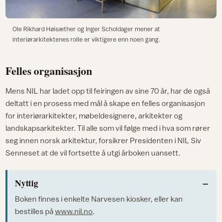
Ole Rikhard Høisæther og Inger Scholdager mener at
interiørarkitektenes rolle er viktigere enn noen gang.
Felles organisasjon
Mens NIL har ladet opp til feiringen av sine 70 år, har de også
deltatt i en prosess med mål å skape en felles organisasjon
for interiørarkitekter, møbeldesignere, arkitekter og
landskapsarkitekter. Til alle som vil følge med i hva som rører
seg innen norsk arkitektur, forsikrer Presidenten i NIL Siv
Senneset at de vil fortsette å utgi årboken uansett.
Nyttig
Boken finnes i enkelte Narvesen kiosker, eller kan
bestilles på
www.nil.no
.