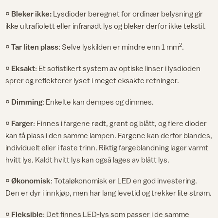
¤
Bleker ikke:
Lysdioder beregnet for ordinær belysning gir
ikke ultrafiolett eller infrarødt lys og bleker derfor ikke tekstil.
2
¤
Tar liten plass
: Selve lyskilden er mindre enn 1 mm
.
¤
Eksakt
: Et sofistikert system av optiske linser i lysdioden
sprer og reflekterer lyset i meget eksakte retninger.
¤
Dimming
: Enkelte kan dempes og dimmes.
¤
Farger
: Finnes i fargene rødt, grønt og blått, og flere dioder
kan få plass i den samme lampen. Fargene kan derfor blandes,
individuelt eller i faste trinn. Riktig fargeblandning lager varmt
hvitt lys. Kaldt hvitt lys kan også lages av blått lys.
¤
Økonomisk
: Totaløkonomisk er LED en god investering.
Den er dyr i innkjøp, men har lang levetid og trekker lite strøm.
¤
Fleksible
: Det finnes LED-lys som passer i de samme