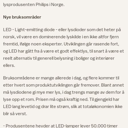
lysprodusenten Philips i Norge.
Nye bruksområder
LED - Light-emitting diode - eller lysdioder som det heter på
norsk, vil være en dominerende lyskilde i en ikke altfor fjern
fremtid, ifølge noen eksperter. Utviklingen går rasende fort,
og LED har gått fra å være et godt effektlys, til snart å være et
reelt alternativ til generell belysning i boliger og interiører
ellers.
Bruksområdene er mange allerede i dag, og flere kommer til
etter hvert som produktutviklingen går fremover. Blant annet
må lysdiodene gi mye mer lys, i dag trengs mange av dem for å
lyse opp et rom. Prisen må også kraftig ned. Til gjengjeld har
LED lang levetid og drar lite strøm, slik at totaløkonomien ikke
blir så verst.
- Produsentene hevder at LED-lamper lever 50.000 timer