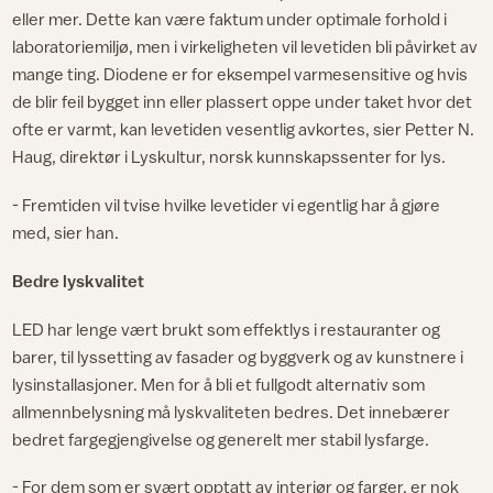
eller mer. Dette kan være faktum under optimale forhold i
laboratoriemiljø, men i virkeligheten vil levetiden bli påvirket av
mange ting. Diodene er for eksempel varmesensitive og hvis
de blir feil bygget inn eller plassert oppe under taket hvor det
ofte er varmt, kan levetiden vesentlig avkortes, sier Petter N.
Haug, direktør i Lyskultur, norsk kunnskapssenter for lys.
- Fremtiden vil tvise hvilke levetider vi egentlig har å gjøre
med, sier han.
Bedre lyskvalitet
LED har lenge vært brukt som effektlys i restauranter og
barer, til lyssetting av fasader og byggverk og av kunstnere i
lysinstallasjoner. Men for å bli et fullgodt alternativ som
allmennbelysning må lyskvaliteten bedres. Det innebærer
bedret fargegjengivelse og generelt mer stabil lysfarge.
- For dem som er svært opptatt av interiør og farger, er nok