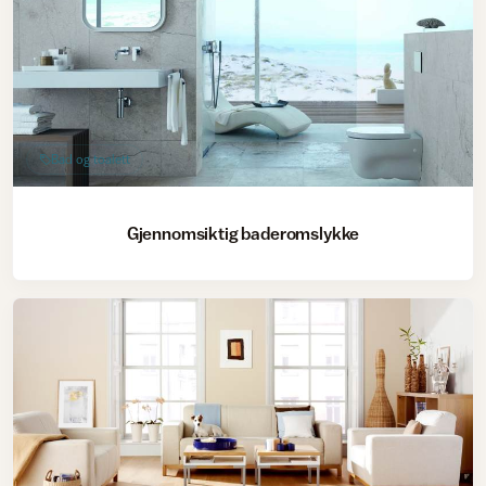
Bad og toalett
Gjennomsiktig baderomslykke