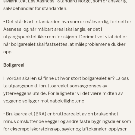
sivilarkitekt Las Aasness i Standard Norge, som er ansvarlig
saksbehandler for standarden.
- Det står klart i standarden hva som er måleverdig, fortsetter
Aasness, og når målbart areal skal angis, er det i
utgangspunktet ikke rom for skjønn. Derimot vet vi at det er
når boligarealet skal fastsettes, at måleproblemene dukker
opp.
Boligareal
Hvordan skal en så finne ut hvor stort boligarealet er? La oss
ta utgangspunkt i bruttoarealet som avgrenses av
ytterveggens utside. For leiligheter vil det være midten av
veggene so ligger mot naboleilighetene.
- Bruksarealet (BRA) er bruttoarealet av en bruksenhet
minus omsluttende vegger og andre faste bygningsdeler som
for eksempel skorsteinsløp, søyler og luftekanaler, opplyser