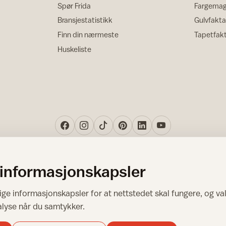
Spør Frida
Fargemag
Bransjestatistikk
Gulvfakta
Finn din nærmeste
Tapetfak
Huskeliste
 informasjonskapsler
Norsk råd for hjem og bygg
ge informasjonskapsler for at nettstedet skal fungere, og val
Copyright © 1995-2026. All Rights Reserved.
alyse når du samtykker.
Ansvarlig redaktør: Helge Bod Vangen