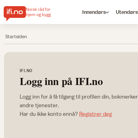
Norsk råd for
Innendørs
Utendørs
hjem og bygg
Startsiden
IFI.NO
Logg inn på IFI.no
Logg inn for å få tilgang til profilen din, bokmerke
andre tjenester.
Har du ikke konto ennå?
Registrer deg