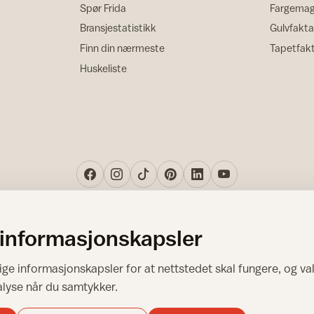
Spør Frida
Fargemag
Bransjestatistikk
Gulvfakta
Finn din nærmeste
Tapetfak
Huskeliste
 informasjonskapsler
Norsk råd for hjem og bygg
ge informasjonskapsler for at nettstedet skal fungere, og val
Copyright © 1995-2026. All Rights Reserved.
alyse når du samtykker.
Ansvarlig redaktør: Helge Bod Vangen