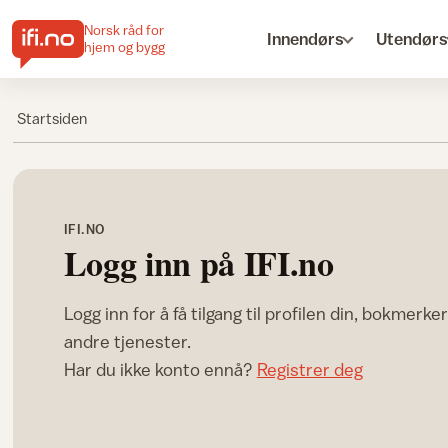
Norsk råd for
Innendørs
Utendørs
hjem og bygg
Startsiden
IFI.NO
Logg inn på IFI.no
Logg inn for å få tilgang til profilen din, bokmerke
andre tjenester.
Har du ikke konto ennå?
Registrer deg