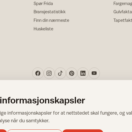
Spør Frida
Fargemag
Bransjestatistikk
Gulvfakta
Finn din nærmeste
Tapetfak
Huskeliste
 informasjonskapsler
Norsk råd for hjem og bygg
ge informasjonskapsler for at nettstedet skal fungere, og val
Copyright © 1995-2026. All Rights Reserved.
alyse når du samtykker.
Ansvarlig redaktør: Helge Bod Vangen