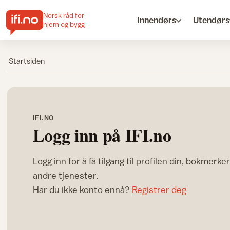
Norsk råd for
Innendørs
Utendørs
hjem og bygg
Startsiden
IFI.NO
Logg inn på IFI.no
Logg inn for å få tilgang til profilen din, bokmerke
andre tjenester.
Har du ikke konto ennå?
Registrer deg