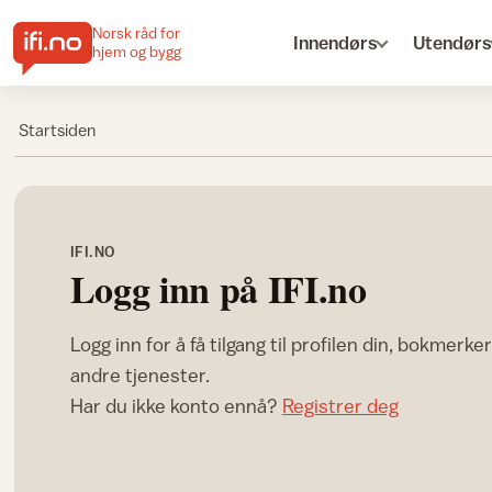
Norsk råd for
Innendørs
Utendørs
hjem og bygg
Startsiden
IFI.NO
Logg inn på IFI.no
Logg inn for å få tilgang til profilen din, bokmerke
andre tjenester.
Har du ikke konto ennå?
Registrer deg