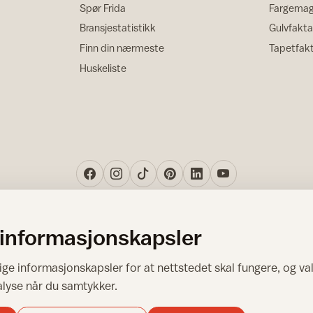
Spør Frida
Fargemag
Bransjestatistikk
Gulvfakta
Finn din nærmeste
Tapetfak
Huskeliste
 informasjonskapsler
Norsk råd for hjem og bygg
ge informasjonskapsler for at nettstedet skal fungere, og val
Copyright © 1995-2026. All Rights Reserved.
alyse når du samtykker.
Ansvarlig redaktør: Helge Bod Vangen