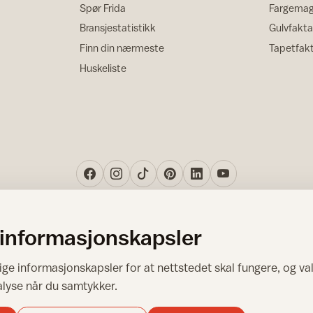
Spør Frida
Fargemag
Bransjestatistikk
Gulvfakta
Finn din nærmeste
Tapetfak
Huskeliste
 informasjonskapsler
Norsk råd for hjem og bygg
ge informasjonskapsler for at nettstedet skal fungere, og val
Copyright © 1995-2026. All Rights Reserved.
alyse når du samtykker.
Ansvarlig redaktør: Helge Bod Vangen