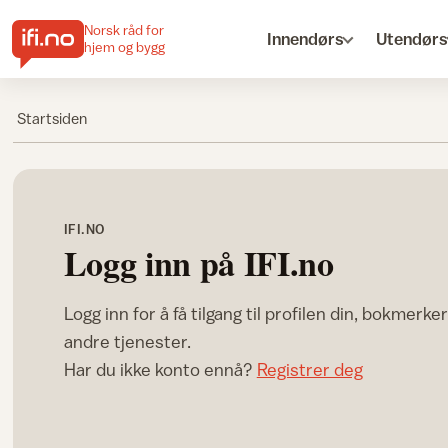
Norsk råd for
Innendørs
Utendørs
hjem og bygg
Startsiden
IFI.NO
Logg inn på IFI.no
Logg inn for å få tilgang til profilen din, bokmerke
andre tjenester.
Har du ikke konto ennå?
Registrer deg