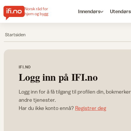
Norsk råd for
Innendørs
Utendørs
hjem og bygg
Startsiden
IFI.NO
Logg inn på IFI.no
Logg inn for å få tilgang til profilen din, bokmerke
andre tjenester.
Har du ikke konto ennå?
Registrer deg