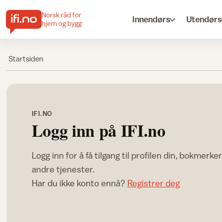
Norsk råd for
Innendørs
Utendørs
hjem og bygg
Startsiden
IFI.NO
Logg inn på IFI.no
Logg inn for å få tilgang til profilen din, bokmerke
andre tjenester.
Har du ikke konto ennå?
Registrer deg