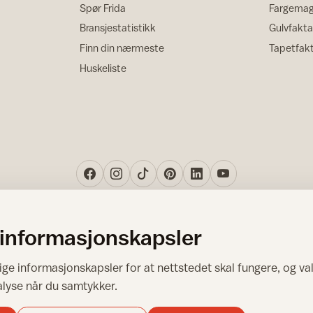
Spør Frida
Fargemag
Bransjestatistikk
Gulvfakta
Finn din nærmeste
Tapetfak
Huskeliste
 informasjonskapsler
Norsk råd for hjem og bygg
ge informasjonskapsler for at nettstedet skal fungere, og val
Copyright © 1995-2026. All Rights Reserved.
alyse når du samtykker.
Ansvarlig redaktør: Helge Bod Vangen