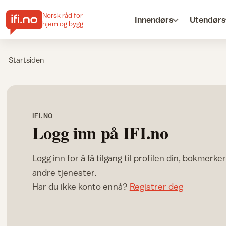
Norsk råd for
Innendørs
Utendørs
hjem og bygg
Startsiden
IFI.NO
Logg inn på IFI.no
Logg inn for å få tilgang til profilen din, bokmerke
andre tjenester.
Har du ikke konto ennå?
Registrer deg