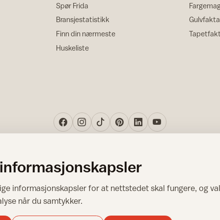
Spør Frida
Fargemag
Bransjestatistikk
Gulvfakta
Finn din nærmeste
Tapetfak
Huskeliste
 informasjonskapsler
Norsk råd for hjem og bygg
ge informasjonskapsler for at nettstedet skal fungere, og val
Copyright © 1995-2026. All Rights Reserved.
alyse når du samtykker.
Ansvarlig redaktør: Helge Bod Vangen