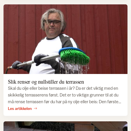
Slik renser og nullstiller du terrassen
Skal du olje eller beise terrassen i år? Da er det viktig med en
skikkelig terrasserens først. Det er to viktige grunner til at du
må rense terrassen før du har på ny olje eller beis: Den første
grunnen er at vi må få bort skitt, smuss og døde trefibre som
Les artikkelen
ligger på overflaten. Og nummer to: Det kan være rester av
salter fra trykkimpregneringen som kan gjøre det vanskelig for
ny olje eller beis å feste seg,