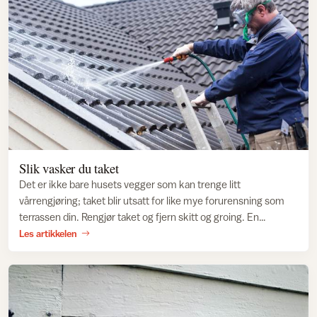
Slik vasker du taket
Det er ikke bare husets vegger som kan trenge litt
vårrengjøring; taket blir utsatt for like mye forurensning som
terrassen din. Rengjør taket og fjern skitt og groing. En
behandling etterpå forhindrer ny begroing.
Les artikkelen