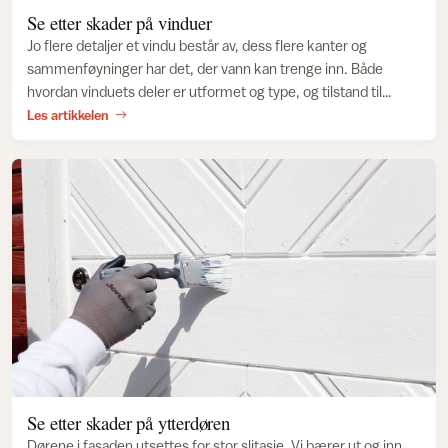
Se etter skader på vinduer
Jo flere detaljer et vindu består av, dess flere kanter og
sammenføyninger har det, der vann kan trenge inn. Både
hvordan vinduets deler er utformet og type, og tilstand til
malingen som brukes, er med på å bestemme levetid og
Les artikkelen
vedlikeholdsintervall. Ser malingfilmen slitt ut, eller sitter
malingen løst eller flasser av må du vedlikeholde vinduet.
Se etter skader på ytterdøren
Dørene i fasaden utsettes for stor slitasje. Vi bærer ut og inn