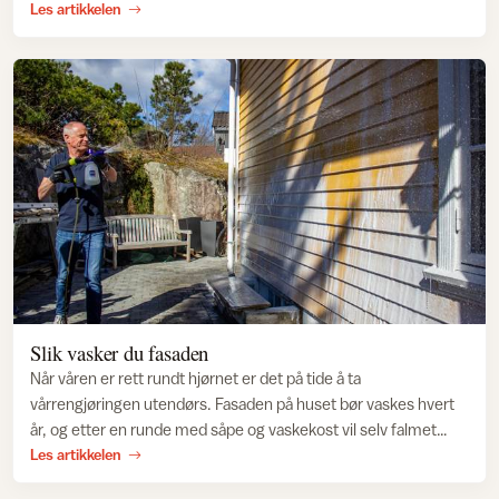
Les artikkelen
Slik vasker du fasaden
Når våren er rett rundt hjørnet er det på tide å ta
vårrengjøringen utendørs. Fasaden på huset bør vaskes hvert
år, og etter en runde med såpe og vaskekost vil selv falmet
maling se renere og klarere ut. Her får du tipsene du trenger
Les artikkelen
for å komme i gang.