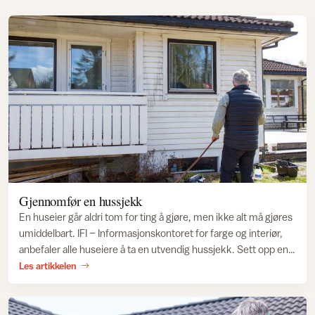
Gjennomfør en hussjekk
En huseier går aldri tom for ting å gjøre, men ikke alt må gjøres
umiddelbart. IFI – Informasjonskontoret for farge og interiør,
anbefaler alle huseiere å ta en utvendig hussjekk. Sett opp en
arbeidsliste, og planlegg vedlikeholdet slik du unngår kostbare
Les artikkelen
og kjipe overraskelser.