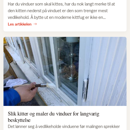
Har du vinduer som skal kittes, har du nok langt merke til at
den kitten nederst på vinduet er den som trenger mest
vedlikehold. Å bytte ut en moderne kittfug er ikke en
komplisert prosedyre, og tar mye mindre tid enn du tror.
Les artikkelen
Slik kitter og maler du vinduer for langvarig
beskyttelse
Det lønner seg å vedlikeholde vinduene før malingen sprekker