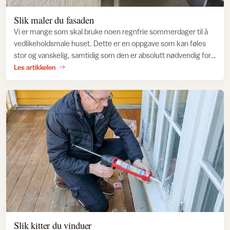
Slik maler du fasaden
Vi er mange som skal bruke noen regnfrie sommerdager til å
vedlikeholdsmale huset. Dette er en oppgave som kan føles
stor og vanskelig, samtidig som den er absolutt nødvendig for
å bevare verdiene huset representerer. Men med riktig
Les artikkelen
fremgangsmåte, verktøy og forarbeid, bør jobben være
overkommelig for de aller fleste.
Slik kitter du vinduer