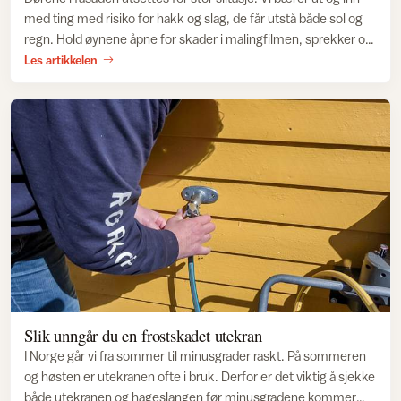
med ting med risiko for hakk og slag, de får utstå både sol og
regn. Hold øynene åpne for skader i malingfilmen, sprekker og
råte i treverket.
Les artikkelen
Slik unngår du en frostskadet utekran
I Norge går vi fra sommer til minusgrader raskt. På sommeren
og høsten er utekranen ofte i bruk. Derfor er det viktig å sjekke
både utekranen og hageslangen før minusgradene kommer