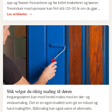
opp og flasser fra kantene og før kittet krakelerer og løsner.
Trevinduer med sprosser kan fint stå i 20-30 år om du gjør
jobben grundig. Kostnadene for å skifte ut vinduer og dører er
Les artikkelen
ofte høye,
Slik velger du riktig maling til døren
Inngangsdøren kan med fordel males med en dør- og
vindusmaling. Det er en egen kvalitet som gir en robust og
hard malingfilm. Båtmaling kan også være et alternativ.