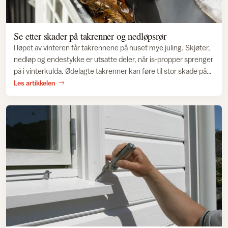
Se etter skader på takrenner og nedløpsrør
I løpet av vinteren får takrennene på huset mye juling. Skjøter,
nedløp og endestykke er utsatte deler, når is-propper sprenger
på i vinterkulda. Ødelagte takrenner kan føre til stor skade på
kledningen, og bli en kostbar affære hvis vi lar det skure.
Les artikkelen