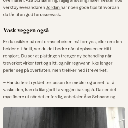
overflaten. Åsa Schaanning, faglig ansvarlig malermester hos
verktøyleverandøren
Jordan
har noen gode tips til hvordan
du får til en god terrassevask.
Vask veggen også
Er du usikker på om terrassebeisen må fornyes, eller om den
holder ett år til, ser du det bedre når uteplassen er blitt
rengjort. Du ser at plattingen trenger ny behandling når
treverket virker tørt og slitt, og når regnvann ikke lenger
perler seg på overflaten, men trekker ned i treverket.
– Har du først ryddet terrassen for møbler og annet for å
vaske den, kan du like godt ta veggen bak også. Da ser det
mye finere ut når det er ferdig, anbefaler Åsa Schaanning.