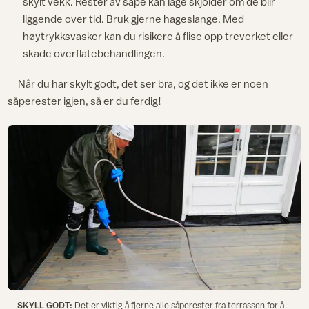
skylt vekk. Rester av såpe kan lage skjolder om de blir
liggende over tid. Bruk gjerne hageslange. Med
høytrykksvasker kan du risikere å flise opp treverket eller
skade overflatebehandlingen.
Når du har skylt godt, det ser bra, og det ikke er noen
såperester igjen, så er du ferdig!
SKYLL GODT:
Det er viktig å fjerne alle såperester fra terrassen for å