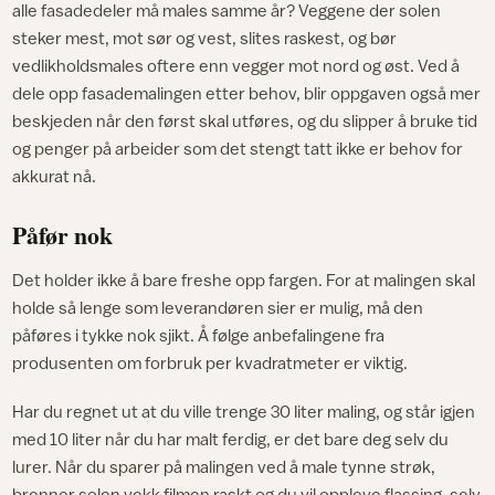
alle fasadedeler må males samme år? Veggene der solen
steker mest, mot sør og vest, slites raskest, og bør
vedlikholdsmales oftere enn vegger mot nord og øst. Ved å
dele opp fasademalingen etter behov, blir oppgaven også mer
beskjeden når den først skal utføres, og du slipper å bruke tid
og penger på arbeider som det stengt tatt ikke er behov for
akkurat nå.
Påfør nok
Det holder ikke å bare freshe opp fargen. For at malingen skal
holde så lenge som leverandøren sier er mulig, må den
påføres i tykke nok sjikt. Å følge anbefalingene fra
produsenten om forbruk per kvadratmeter er viktig.
Har du regnet ut at du ville trenge 30 liter maling, og står igjen
med 10 liter når du har malt ferdig, er det bare deg selv du
lurer. Når du sparer på malingen ved å male tynne strøk,
brenner solen vekk filmen raskt og du vil oppleve flassing, selv