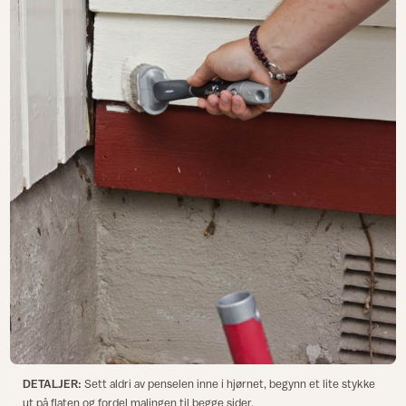
DETALJER:
Sett aldri av penselen inne i hjørnet, begynn et lite stykke
ut på flaten og fordel malingen til begge sider.