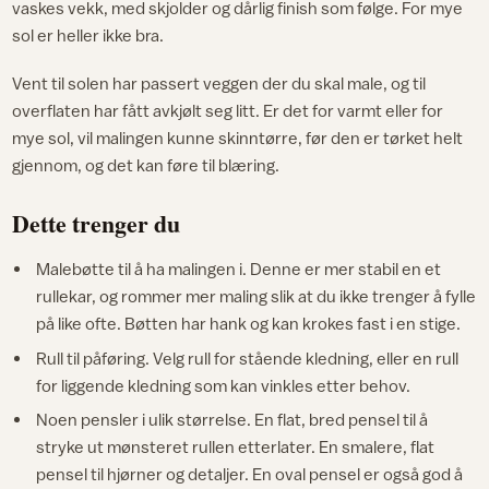
vaskes vekk, med skjolder og dårlig finish som følge. For mye
sol er heller ikke bra.
Vent til solen har passert veggen der du skal male, og til
overflaten har fått avkjølt seg litt. Er det for varmt eller for
mye sol, vil malingen kunne skinntørre, før den er tørket helt
gjennom, og det kan føre til blæring.
Dette trenger du
Malebøtte til å ha malingen i. Denne er mer stabil en et
rullekar, og rommer mer maling slik at du ikke trenger å fylle
på like ofte. Bøtten har hank og kan krokes fast i en stige.
Rull til påføring. Velg rull for stående kledning, eller en rull
for liggende kledning som kan vinkles etter behov.
Noen pensler i ulik størrelse. En flat, bred pensel til å
stryke ut mønsteret rullen etterlater. En smalere, flat
pensel til hjørner og detaljer. En oval pensel er også god å