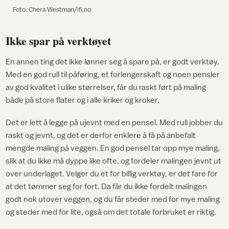
Foto: Chera Westman/ifi.no
Ikke spar på verktøyet
En annen ting det ikke lønner seg å spare på, er godt verktøy.
Med en god rull til påføring, et forlengerskaft og noen pensler
av god kvalitet i ulike størrelser, får du raskt ført på maling
både på store flater og i alle kriker og kroker.
Det er lett å legge på ujevnt med en pensel. Med rull jobber du
raskt og jevnt, og det er derfor enklere å få på anbefalt
mengde maling på veggen. En god pensel tar opp mye maling,
slik at du ikke må dyppe like ofte, og fordeler malingen jevnt ut
over underlaget. Velger du et for billig verktøy, er det fare for
at det tømmer seg for fort. Da får du ikke fordelt malingen
godt nok utover veggen, og du får steder med for mye maling
og steder med for lite, også om det totale forbruket er riktig.