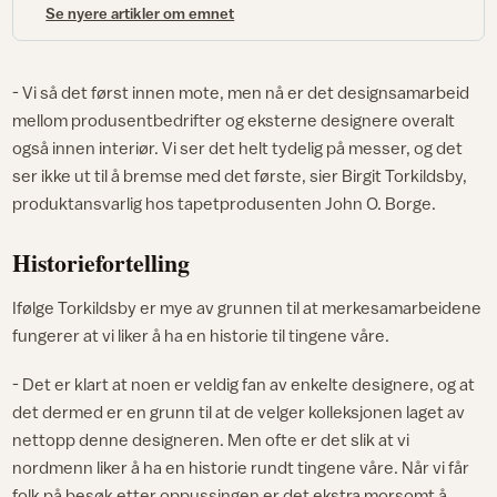
Se nyere artikler om emnet
- Vi så det først innen mote, men nå er det designsamarbeid
mellom produsentbedrifter og eksterne designere overalt
også innen interiør. Vi ser det helt tydelig på messer, og det
ser ikke ut til å bremse med det første, sier Birgit Torkildsby,
produktansvarlig hos tapetprodusenten John O. Borge.
Historiefortelling
Ifølge Torkildsby er mye av grunnen til at merkesamarbeidene
fungerer at vi liker å ha en historie til tingene våre.
- Det er klart at noen er veldig fan av enkelte designere, og at
det dermed er en grunn til at de velger kolleksjonen laget av
nettopp denne designeren. Men ofte er det slik at vi
nordmenn liker å ha en historie rundt tingene våre. Når vi får
folk på besøk etter oppussingen er det ekstra morsomt å