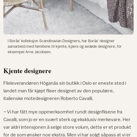
I Borås' kolleksjon Scandinavian Designers, har Borås' designer
samarbeid med familiene til kjente, kjære og avdøde designere, for
eksempel Arne Jacobsen.
Kjente designere
Flisleverandøren Höganäs sin butikk i Oslo er eneste sted i
landet man får kjøpt fliser designet av den populære,
italienske motedesigneren Roberto Cavalli.
– Vi har fått mye oppmerksomhet rundt designflisene fra
Cavalli, som jo er en svært sterk og eksklusiv merkevare. Her
var aldri intensjonen å selge store volum, dette er et produkt
for de som ønsker noe ekstra. Men vi har solgt såpass at vi er