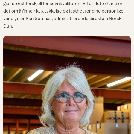
gjør størst forskjell for søvnkvaliteten. Etter dette handler
det om å finne riktig tykkelse og fasthet for dine personlige
vaner, sier Kari Setsaas, administrerende direktør i Norsk
Dun.