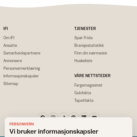
IFI
TJENESTER
Om IFI
Spør Frida
Ansatte
Bransjestatistikk
Samarbeidspartnere
Finn din nærmeste
Annonsere
Huskeliste
Personvernerklæring
VÅRE NETTSTEDER
Informasjonskapsler
Sitemap
Fargemagasinet
Gulvfakta
Tapetfakta
PERSONVERN
Vi bruker informasjonskapsler