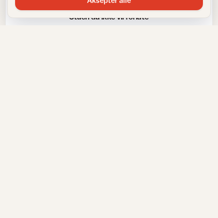
Aksepter alle
Stuen du ikke vil forlate
Stue
5 grep for å lage soner i stua