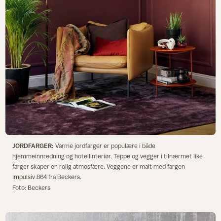
JORDFARGER:
Varme jordfarger er populære i både
hjemmeinnredning og hotellinteriør. Teppe og vegger i tilnærmet like
farger skaper en rolig atmosfære. Veggene er malt med fargen
Impulsiv 864 fra Beckers.
Foto: Beckers