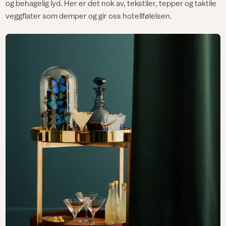
og behagelig lyd. Her er det nok av, tekstiler, tepper og taktile
veggflater som demper og gir oss hotellfølelsen.