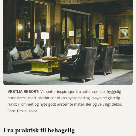
VESTLIA RESORT:
Vi henter inspirasjon fra hotell som har hyggelig
atmosfære, med interiør der vi kan synke ned og la øynene gli rolig
rundt i rommet og nyte godt avstemte materialer og velvalgt dekor.
Foto: Emile Holba
Fra praktisk til behagelig