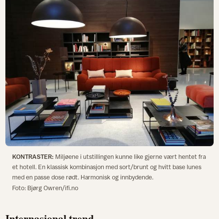
KONTRASTER:
Miljøene i utstillingen kunne like gjerne vært hentet fra
et hotell. En klassisk kombinasjon med sort/brunt og hvitt base lunes
med en passe dose rødt. Harmonisk og innbydende.
Foto: Bjørg Owren/ifi.no
Internasjonal trend