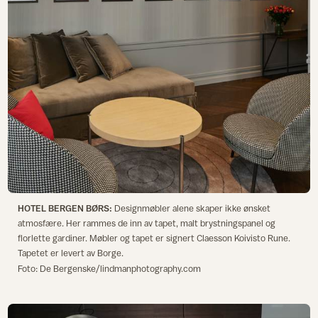
HOTEL BERGEN BØRS:
Designmøbler alene skaper ikke ønsket
atmosfære. Her rammes de inn av tapet, malt brystningspanel og
florlette gardiner. Møbler og tapet er signert Claesson Koivisto Rune.
Tapetet er levert av Borge.
Foto: De Bergenske/lindmanphotography.com