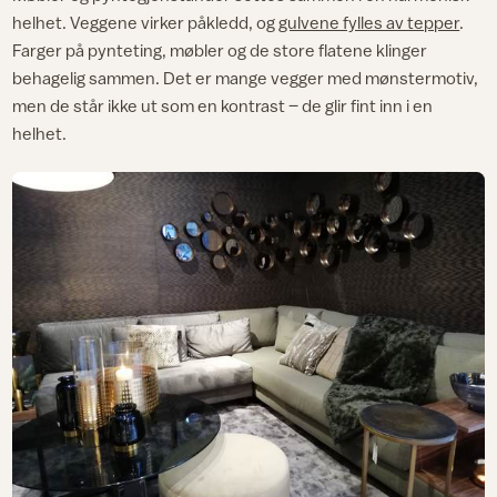
helhet. Veggene virker påkledd, og
gulvene fylles av tepper
.
Farger på pynteting, møbler og de store flatene klinger
behagelig sammen. Det er mange vegger med mønstermotiv,
men de står ikke ut som en kontrast – de glir fint inn i en
helhet.