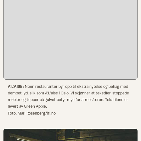
A’L’AISE:
Noen restauranter byr opp til ekstra nytelse og behag med
dempet lyd, slik som A’L’aise i Oslo. Vi skjønner at tekstiler, stoppede
møbler og tepper på gulvet betyr mye for atmosfæren. Tekstilene er
levert av Green Apple.
Foto: Mari Rosenberg/ifi.no