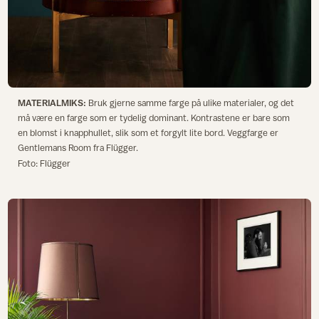
MATERIALMIKS:
Bruk gjerne samme farge på ulike materialer, og det
må være en farge som er tydelig dominant. Kontrastene er bare som
en blomst i knapphullet, slik som et forgylt lite bord. Veggfarge er
Gentlemans Room fra Flügger.
Foto: Flügger