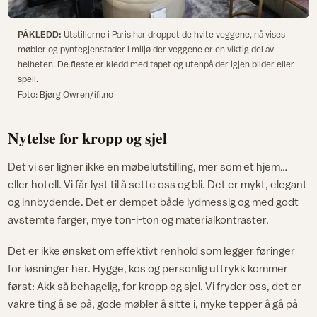
PÅKLEDD:
Utstillerne i Paris har droppet de hvite veggene, nå vises
møbler og pyntegjenstader i miljø der veggene er en viktig del av
helheten. De fleste er kledd med tapet og utenpå der igjen bilder eller
speil.
Foto: Bjørg Owren/ifi.no
Nytelse for kropp og sjel
Det vi ser ligner ikke en møbelutstilling, mer som et hjem…
eller hotell. Vi får lyst til å sette oss og bli. Det er mykt, elegant
og innbydende. Det er dempet både lydmessig og med godt
avstemte farger, mye ton-i-ton og materialkontraster.
Det er ikke ønsket om effektivt renhold som legger føringer
for løsninger her. Hygge, kos og personlig uttrykk kommer
først: Akk så behagelig, for kropp og sjel. Vi fryder oss, det er
vakre ting å se på, gode møbler å sitte i, myke tepper å gå på