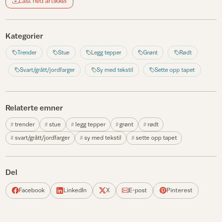
Last ned artikkel
Kategorier
Trender
Stue
Legg tepper
Grønt
Rødt
Svart/grått/jordfarger
Sy med tekstil
Sette opp tapet
Relaterte emner
trender
stue
legg tepper
grønt
rødt
svart/grått/jordfarger
sy med tekstil
sette opp tapet
Del
Facebook
LinkedIn
X
E-post
Pinterest