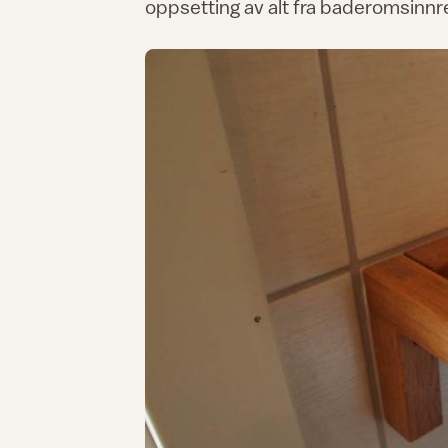
oppsetting av alt fra baderomsinnre