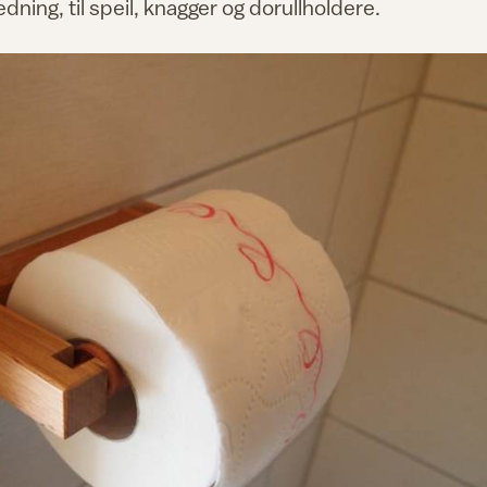
dning, til speil, knagger og dorullholdere.