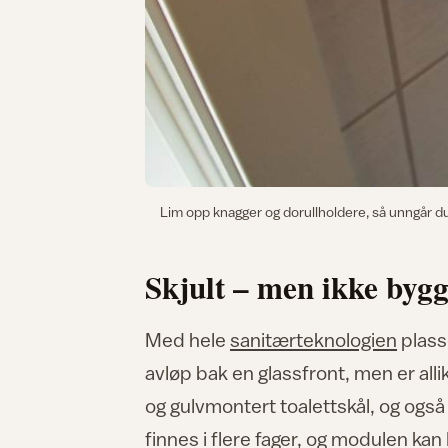
Lim opp knagger og dorullholdere, så unngår du 
Skjult – men ikke bygg
Med hele
sanitærteknologien
plass
avløp bak en glassfront, men er alli
og gulvmontert toalettskål, og ogs
finnes i flere fager, og modulen ka