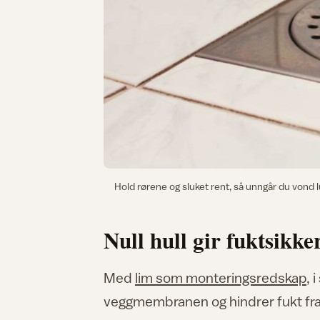
Hold rørene og sluket rent, så unngår du vond 
Null hull gir fuktsikke
Med
lim som monteringsredskap
, 
veggmembranen og hindrer fukt fra 