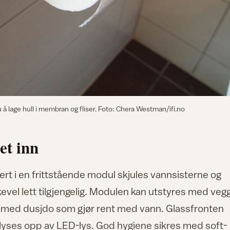
å lage hull i membran og fliser. Foto: Chera Westman/ifi.no
et inn
ert i en frittstående modul skjules vannsisterne og
kevel lett tilgjengelig. Modulen kan utstyres med veg
å med dusjdo som gjør rent med vann. Glassfronten
n lyses opp av LED-lys. God hygiene sikres med soft-