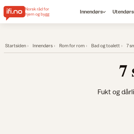
Norsk råd for
Innendørs
Utendørs
hjem og bygg
Startsiden
Innendørs
Rom for rom
Bad og toalett
7 s
7
Fukt og dårli