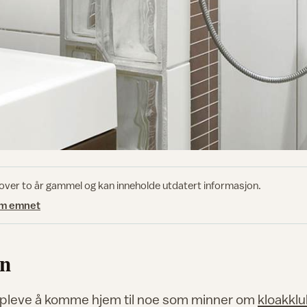
 over to år gammel og kan inneholde utdatert informasjon.
om emnet
en
ppleve å komme hjem til noe som minner om
kloakklu