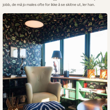
jobb, de må jo males ofte for ikke å se skitne ut, ler han.