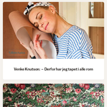
Blått/turkis
Venke Knutson: − Derfor har jeg tapet i alle rom