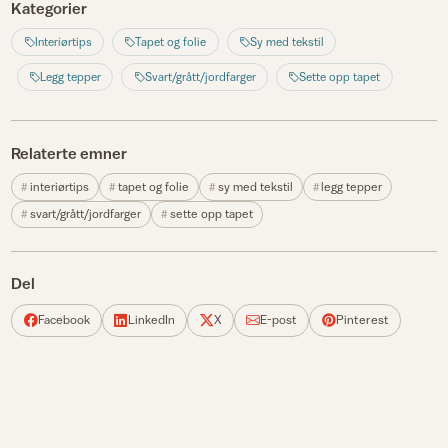
Kategorier
Interiørtips
Tapet og folie
Sy med tekstil
Legg tepper
Svart/grått/jordfarger
Sette opp tapet
Relaterte emner
interiørtips
tapet og folie
sy med tekstil
legg tepper
svart/grått/jordfarger
sette opp tapet
Del
Facebook
LinkedIn
X
E-post
Pinterest