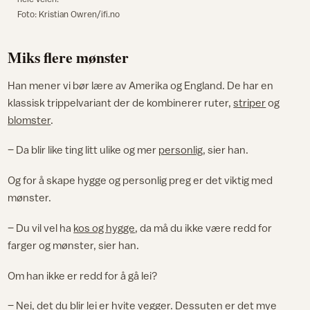
Foto: Kristian Owren/ifi.no
Miks flere mønster
Han mener vi bør lære av Amerika og England. De har en
klassisk trippelvariant der de kombinerer ruter,
striper
og
blomster
.
– Da blir like ting litt ulike og mer
personlig
, sier han.
Og for å skape hygge og personlig preg er det viktig med
mønster.
– Du vil vel ha
kos og hygge
, da må du ikke være redd for
farger og mønster, sier han.
Om han ikke er redd for å gå lei?
– Nei, det du blir lei er hvite vegger. Dessuten er det mye