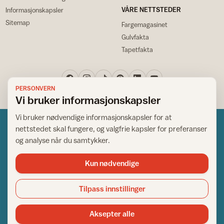
VÅRE NETTSTEDER
Informasjonskapsler
Sitemap
Fargemagasinet
Gulvfakta
Tapetfakta
PERSONVERN
Vi bruker informasjonskapsler
Vi bruker nødvendige informasjonskapsler for at
nettstedet skal fungere, og valgfrie kapsler for preferanser
og analyse når du samtykker.
Kun nødvendige
Norsk råd for hjem og bygg
Copyright © 1995-2026. All Rights Reserved.
Tilpass innstillinger
Ansvarlig redaktør: Helge Bod Vangen
Adm. direktør: Helge Bod Vangen
Aksepter alle
Utgiver: IFI - Norsk råd for hjem og bygg