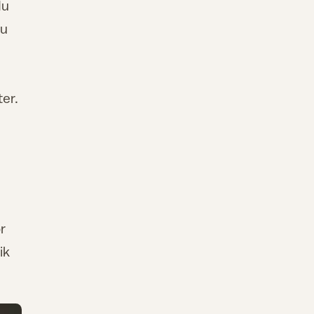
du
du
ter.
r
ik