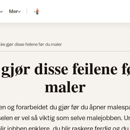
Mer
kke gjør disse feilene før du maler
gjør disse feilene 
maler
en og forarbeidet du gjør før du åpner malesp
selen er vel så viktig som selve malejobben. 
blir jobben enklere, du blir raskere ferdig og du