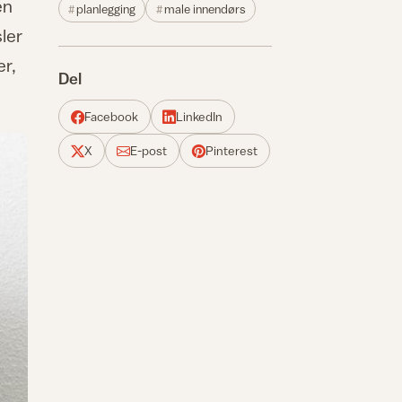
en
planlegging
male innendørs
sler
er,
Del
Facebook
LinkedIn
X
E-post
Pinterest