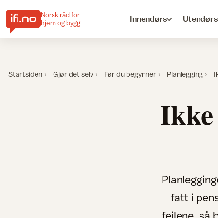
Norsk råd for
Innendørs
Utendørs
hjem og bygg
Startsiden
Gjør det selv
Før du begynner
Planlegging
I
Ikke 
Planlegging
fatt i pen
feilene, så 