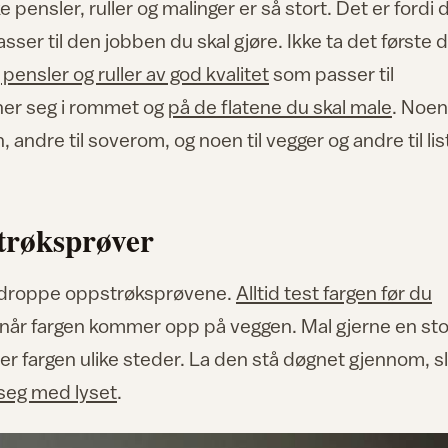
ke pensler, ruller og malinger er så stort. Det er fordi 
ser til den jobben du skal gjøre. Ikke ta det første 
 pensler og ruller av god kvalitet
som passer til
ner seg i rommet og
på de flatene du skal male
. Noen
 andre til soverom, og noen til vegger og andre til lis
trøksprøver
 å droppe oppstrøksprøvene.
Alltid test fargen før du
 når fargen kommer opp på veggen. Mal gjerne en sto
ser fargen ulike steder. La den stå døgnet gjennom, sl
 seg med lyset
.