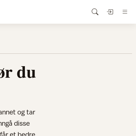
før du
annet og tar
Unngå disse
 får et bedre