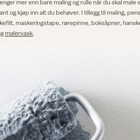
renger mer enn bare maling og rulle når du skal male 
nt og kjøp inn alt du behøver. I tillegg til maling, pen
kkefilt, maskeringstape, rørepinne, boksåpner, hansk
og
malervask
.