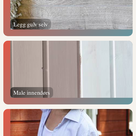
Legg gulv selv
Male innendørs