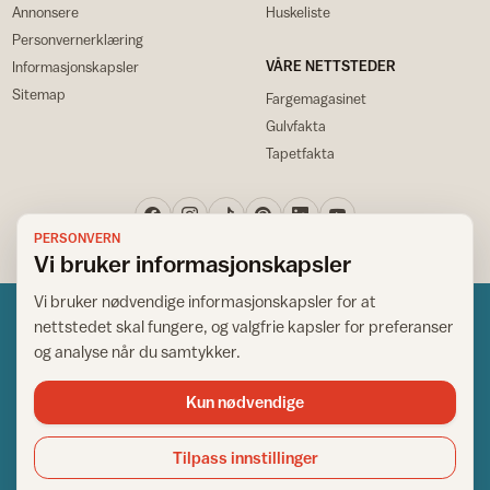
Annonsere
Huskeliste
Personvernerklæring
VÅRE NETTSTEDER
Informasjonskapsler
Sitemap
Fargemagasinet
Gulvfakta
Tapetfakta
PERSONVERN
Vi bruker informasjonskapsler
Vi bruker nødvendige informasjonskapsler for at
nettstedet skal fungere, og valgfrie kapsler for preferanser
og analyse når du samtykker.
Kun nødvendige
Norsk råd for hjem og bygg
Copyright © 1995-2026. All Rights Reserved.
Tilpass innstillinger
Ansvarlig redaktør: Helge Bod Vangen