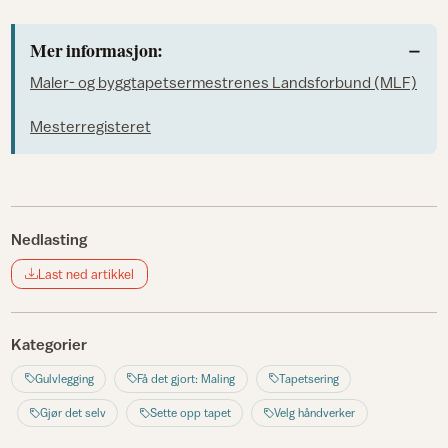
Mer informasjon:
Maler- og byggtapetsermestrenes Landsforbund (MLF)
Mesterregisteret
Nedlasting
Last ned artikkel
Kategorier
Gulvlegging
Få det gjort: Maling
Tapetsering
Gjør det selv
Sette opp tapet
Velg håndverker