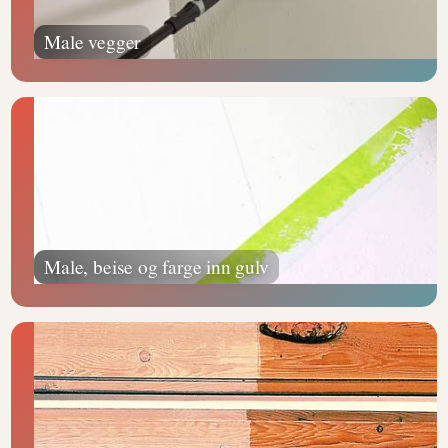
Male vegger
Male, beise og farge inn gulv