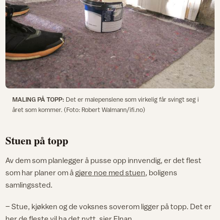
MALING PÅ TOPP:
Det er malepenslene som virkelig får svingt seg i
året som kommer. (Foto: Robert Walmann/ifi.no)
Stuen på topp
Av dem som planlegger å pusse opp innvendig, er det flest
som har planer om å
gjøre noe med stuen
, boligens
samlingssted.
– Stue, kjøkken og de voksnes soverom ligger på topp. Det er
her de fleste vil ha det nytt, sier Elnan.