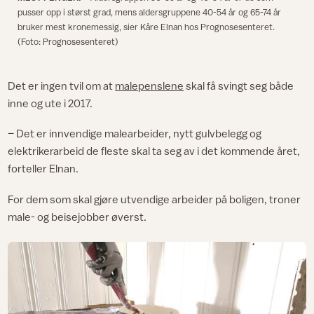
pusser opp i størst grad, mens aldersgruppene 40-54 år og 65-74 år
bruker mest kronemessig, sier Kåre Elnan hos Prognosesenteret.
(Foto: Prognosesenteret)
Det er ingen tvil om at
malepenslene
skal få svingt seg både
inne og ute i 2017.
– Det er innvendige malearbeider, nytt gulvbelegg og
elektrikerarbeid de fleste skal ta seg av i det kommende året,
forteller Elnan.
For dem som skal gjøre utvendige arbeider på boligen, troner
male- og beisejobber øverst.