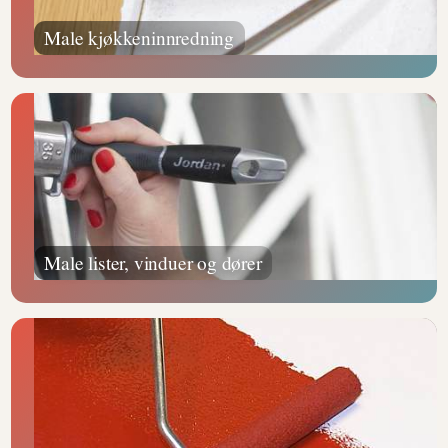
Male kjøkkeninnredning
Male lister, vinduer og dører