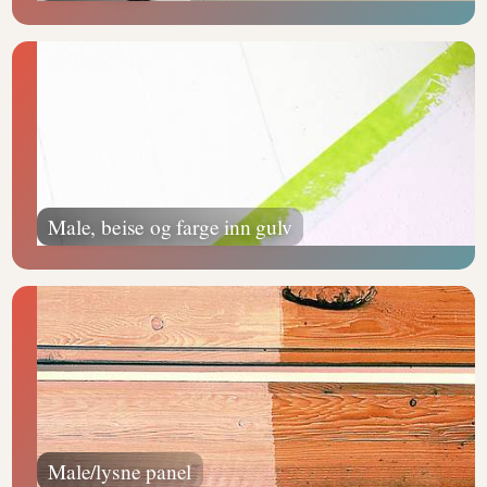
Male, beise og farge inn gulv
Male/lysne panel