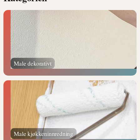
Male dekorativt
Male kjøkkeninnredning