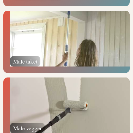
Male taket
Male vegger