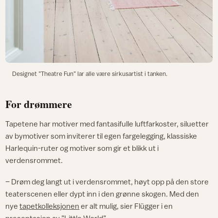
Designet ”Theatre Fun” lar alle være sirkusartist i tanken.
For drømmere
Tapetene har motiver med fantasifulle luftfarkoster, siluetter
av bymotiver som inviterer til egen fargelegging, klassiske
Harlequin-ruter og motiver som gir et blikk ut i
verdensrommet.
– Drøm deg langt ut i verdensrommet, høyt opp på den store
teaterscenen eller dypt inn i den grønne skogen. Med den
nye
tapetkolleksjonen
er alt mulig, sier Flügger i en