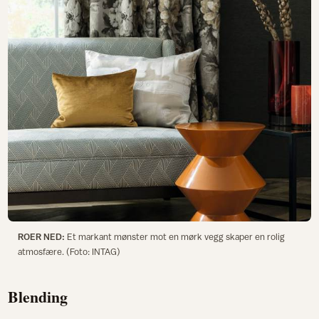
ROER NED:
Et markant mønster mot en mørk vegg skaper en rolig
atmosfære. (Foto: INTAG)
Blending