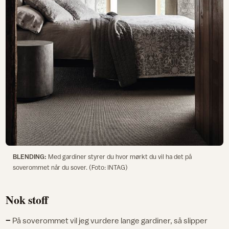
BLENDING:
Med gardiner styrer du hvor mørkt du vil ha det på
soverommet når du sover. (Foto: INTAG)
Nok stoff
–
På soverommet vil jeg vurdere lange gardiner, så slipper