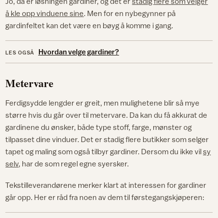
Jo, da er løsningen gardiner, og det er
stadig flere som velger
å kle opp vinduene sine
. Men for en nybegynner på
gardinfeltet kan det være en bøyg å komme i gang.
Hvordan velge gardiner?
LES OGSÅ
Metervare
Ferdigsydde lengder er greit, men mulighetene blir så mye
større hvis du går over til metervare. Da kan du få akkurat de
gardinene du ønsker, både type stoff, farge, mønster og
tilpasset dine vinduer. Det er stadig flere butikker som selger
tapet og maling som også tilbyr gardiner. Dersom du ikke vil
sy
selv
, har de som regel egne syersker.
Tekstilleverandørene merker klart at interessen for gardiner
går opp. Her er råd fra noen av dem til førstegangskjøperen: