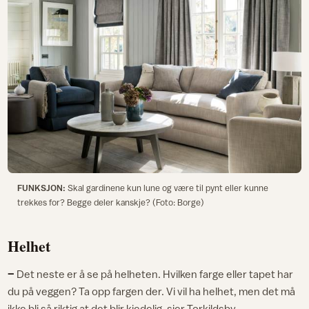
FUNKSJON:
Skal gardinene kun lune og være til pynt eller kunne
trekkes for? Begge deler kanskje? (Foto: Borge)
Helhet
–
Det neste er å se på helheten. Hvilken farge eller tapet har
du på veggen? Ta opp fargen der. Vi vil ha helhet, men det må
ikke bli så riktig at det blir kjedelig, sier Torkildsby.