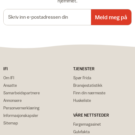
hjemmet.
E-postadresse
Meld meg på
IFI
TJENESTER
Om IFI
Spør Frida
Ansatte
Bransjestatistikk
Samarbeidspartnere
Finn din nærmeste
Annonsere
Huskeliste
Personvernerklæring
VÅRE NETTSTEDER
Informasjonskapsler
Sitemap
Fargemagasinet
Gulvfakta