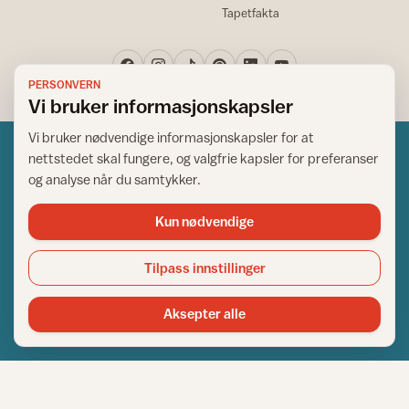
Tapetfakta
PERSONVERN
Vi bruker informasjonskapsler
Vi bruker nødvendige informasjonskapsler for at
nettstedet skal fungere, og valgfrie kapsler for preferanser
og analyse når du samtykker.
Kun nødvendige
Norsk råd for hjem og bygg
Copyright © 1995-2026. All Rights Reserved.
Tilpass innstillinger
Ansvarlig redaktør: Helge Bod Vangen
Adm. direktør: Helge Bod Vangen
Aksepter alle
Utgiver: IFI - Norsk råd for hjem og bygg