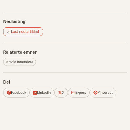
Nedlasting
Last ned artikkel
Relaterte emner
male innendørs
Del
Facebook
LinkedIn
X
E-post
Pinterest