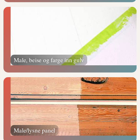
Male, beise og farge inn gulv
Male/lysne panel