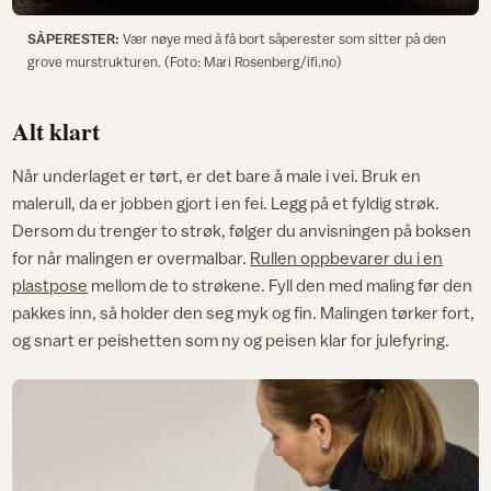
SÅPERESTER:
Vær nøye med å få bort såperester som sitter på den
grove murstrukturen. (Foto: Mari Rosenberg/ifi.no)
Alt klart
Når underlaget er tørt, er det bare å male i vei. Bruk en
malerull, da er jobben gjort i en fei. Legg på et fyldig strøk.
Dersom du trenger to strøk, følger du anvisningen på boksen
for når malingen er overmalbar.
Rullen oppbevarer du i en
plastpose
mellom de to strøkene. Fyll den med maling før den
pakkes inn, så holder den seg myk og fin. Malingen tørker fort,
og snart er peishetten som ny og peisen klar for julefyring.