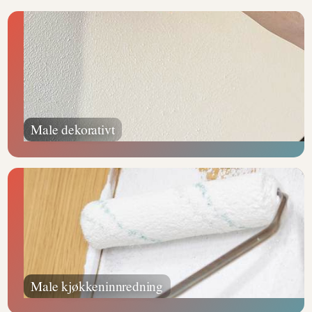
Male dekorativt
Male kjøkkeninnredning