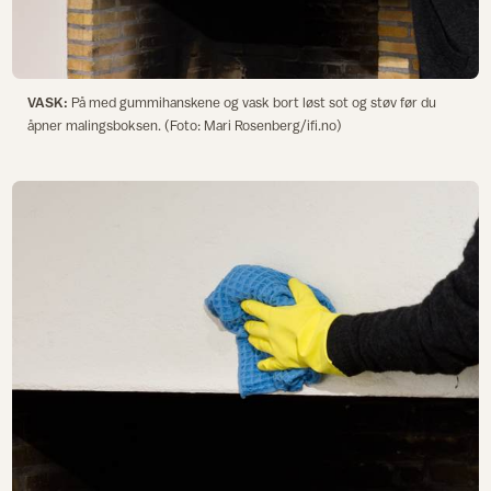
VASK:
På med gummihanskene og vask bort løst sot og støv før du
åpner malingsboksen. (Foto: Mari Rosenberg/ifi.no)