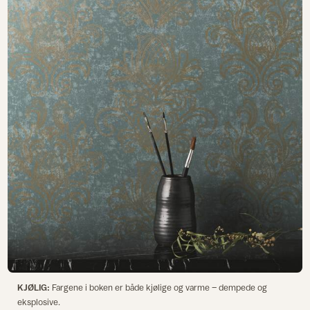
KJØLIG:
Fargene i boken er både kjølige og varme – dempede og
eksplosive.