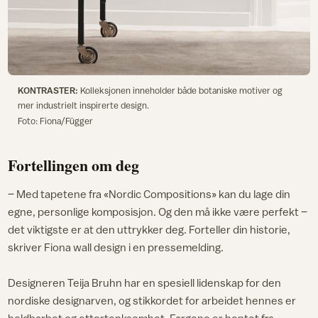
KONTRASTER:
Kolleksjonen inneholder både botaniske motiver og
mer industrielt inspirerte design.
Foto: Fiona/Függer
Fortellingen om deg
– Med tapetene fra «Nordic Compositions» kan du lage din
egne, personlige komposisjon. Og den må ikke være perfekt –
det viktigste er at den uttrykker deg. Forteller din historie,
skriver Fiona wall design i en pressemelding.
Designeren Teija Bruhn har en spesiell lidenskap for den
nordiske designarven, og stikkordet for arbeidet hennes er
holdbarhet og ettertenksomhet. Fargene er hentet fra