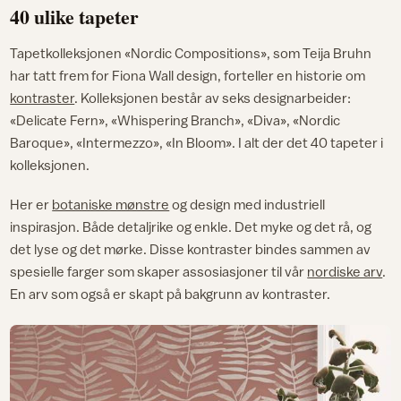
40 ulike tapeter
Tapetkolleksjonen «Nordic Compositions», som Teija Bruhn
har tatt frem for Fiona Wall design, forteller en historie om
kontraster
. Kolleksjonen består av seks designarbeider:
«Delicate Fern», «Whispering Branch», «Diva», «Nordic
Baroque», «Intermezzo», «In Bloom». I alt der det 40 tapeter i
kolleksjonen.
Her er
botaniske mønstre
og design med industriell
inspirasjon. Både detaljrike og enkle. Det myke og det rå, og
det lyse og det mørke. Disse kontraster bindes sammen av
spesielle farger som skaper assosiasjoner til vår
nordiske arv
.
En arv som også er skapt på bakgrunn av kontraster.