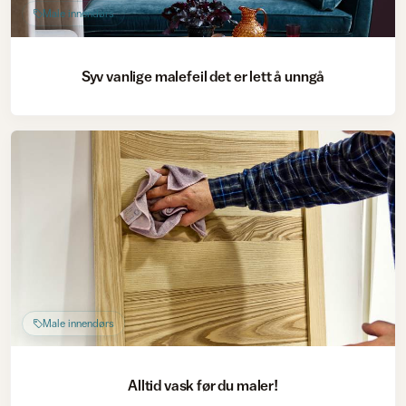
Male innendørs
Syv vanlige malefeil det er lett å unngå
Male innendørs
Alltid vask før du maler!