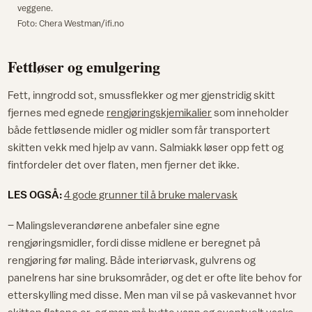
veggene.
Foto: Chera Westman/ifi.no
Fettløser og emulgering
Fett, inngrodd sot, smussflekker og mer gjenstridig skitt
fjernes med egnede
rengjøringskjemikalier
som inneholder
både fettløsende midler og midler som får transportert
skitten vekk med hjelp av vann. Salmiakk løser opp fett og
fintfordeler det over flaten, men fjerner det ikke.
LES OGSÅ:
4 gode grunner til å bruke malervask
– Malingsleverandørene anbefaler sine egne
rengjøringsmidler, fordi disse midlene er beregnet på
rengjøring før maling. Både interiørvask, gulvrens og
panelrens har sine bruksområder, og det er ofte lite behov for
etterskylling med disse. Men man vil se på vaskevannet hvor