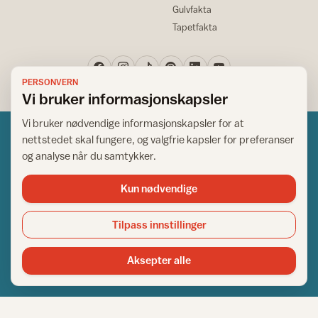
Gulvfakta
Tapetfakta
PERSONVERN
Vi bruker informasjonskapsler
Vi bruker nødvendige informasjonskapsler for at
nettstedet skal fungere, og valgfrie kapsler for preferanser
og analyse når du samtykker.
Kun nødvendige
Norsk råd for hjem og bygg
Copyright © 1995-2026. All Rights Reserved.
Tilpass innstillinger
Ansvarlig redaktør: Helge Bod Vangen
Adm. direktør: Helge Bod Vangen
Aksepter alle
Utgiver: IFI - Norsk råd for hjem og bygg