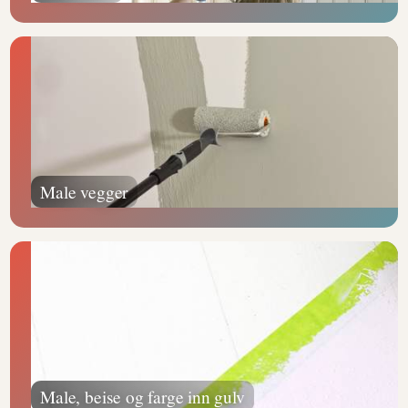
Male vegger
Male, beise og farge inn gulv