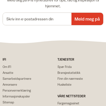
Meld deg på IFIs nyhetsbrev for tips, råd og inspirasjon til
hjemmet.
E-postadresse
Meld meg på
IFI
TJENESTER
Om IFI
Spør Frida
Ansatte
Bransjestatistikk
Samarbeidspartnere
Finn din nærmeste
Annonsere
Huskeliste
Personvernerklæring
VÅRE NETTSTEDER
Informasjonskapsler
Sitemap
Fargemagasinet