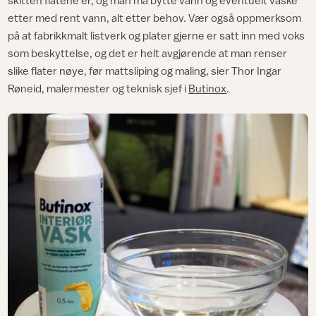
skitten flatene er, og man må bytte vann og eventuelt vaske
etter med rent vann, alt etter behov. Vær også oppmerksom
på at fabrikkmalt listverk og plater gjerne er satt inn med voks
som beskyttelse, og det er helt avgjørende at man renser
slike flater nøye, før mattsliping og maling, sier Thor Ingar
Røneid, malermester og teknisk sjef i
Butinox
.