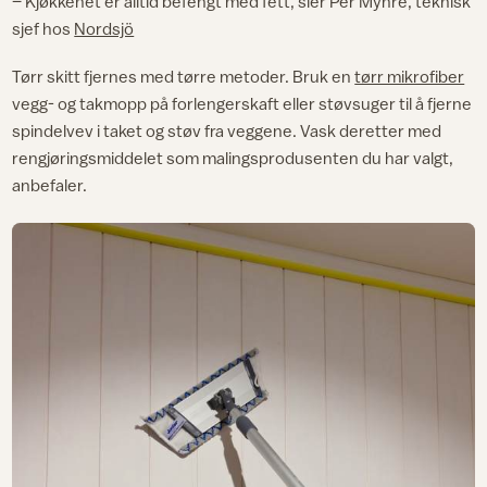
– Kjøkkenet er alltid befengt med fett, sier Per Myhre, teknisk
sjef hos
Nordsjö
Tørr skitt fjernes med tørre metoder. Bruk en
tørr mikrofiber
vegg- og takmopp på forlengerskaft eller støvsuger til å fjerne
spindelvev i taket og støv fra veggene. Vask deretter med
rengjøringsmiddelet som malingsprodusenten du har valgt,
anbefaler.