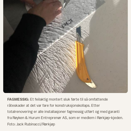
FAGMESSIG:
Et feilaktig montert sluk førte til så omfattende
råteskader at det var fare for konstruksjonskollaps. Etter
totalrenovering er alle installasjoner fagmessig utført og med garanti
fra Røyken & Hurum Entreprenør AS, som er medlem i Rørkjøp-kjeden.
Foto: Jack Rubinacci/Rørkjøp