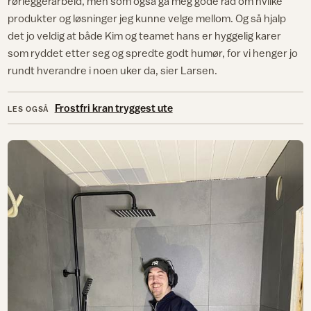
rørleggerarbeid, men som også ga meg gode råd om hvilke
produkter og løsninger jeg kunne velge mellom. Og så hjalp
det jo veldig at både Kim og teamet hans er hyggelig karer
som ryddet etter seg og spredte godt humør, for vi henger jo
rundt hverandre i noen uker da, sier Larsen.
Frostfri kran tryggest ute
LES OGSÅ