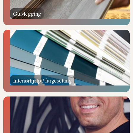
Gulvlegging
Interiørhjelp / fargesetting