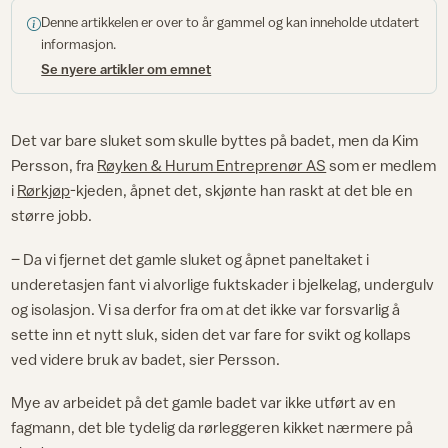
Denne artikkelen er over to år gammel og kan inneholde utdatert
informasjon.
Se nyere artikler om emnet
Det var bare sluket som skulle byttes på badet, men da Kim
Persson, fra
Røyken & Hurum Entreprenør AS
som er medlem
i
Rørkjøp
-kjeden, åpnet det, skjønte han raskt at det ble en
større jobb.
– Da vi fjernet det gamle sluket og åpnet paneltaket i
underetasjen fant vi alvorlige fuktskader i bjelkelag, undergulv
og isolasjon. Vi sa derfor fra om at det ikke var forsvarlig å
sette inn et nytt sluk, siden det var fare for svikt og kollaps
ved videre bruk av badet, sier Persson.
Mye av arbeidet på det gamle badet var ikke utført av en
fagmann, det ble tydelig da rørleggeren kikket nærmere på