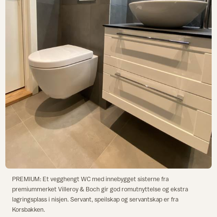
PREMIUM: Et vegghengt WC med innebygget sisterne fra
premiummerket Villeroy & Boch gir god romutnyttelse og ekstra
lagringsplass i nisjen. Servant, speilskap og servantskap er fra
Korsbakken.