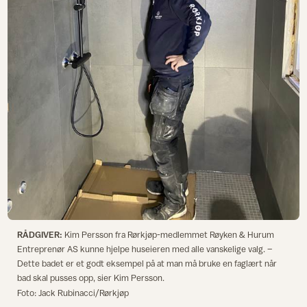
RÅDGIVER:
Kim Persson fra Rørkjøp-medlemmet Røyken & Hurum
Entreprenør AS kunne hjelpe huseieren med alle vanskelige valg. –
Dette badet er et godt eksempel på at man må bruke en faglært når
bad skal pusses opp, sier Kim Persson.
Foto: Jack Rubinacci/Rørkjøp