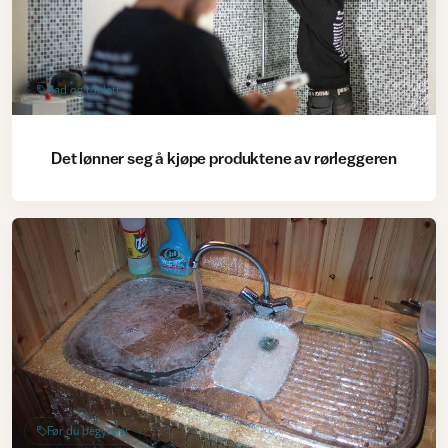
Bad og toalett
Det lønner seg å kjøpe produktene av rørleggeren
Før du begynner