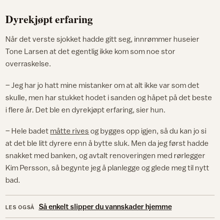
Dyrekjøpt erfaring
Når det verste sjokket hadde gitt seg, innrømmer huseier
Tone Larsen at det egentlig ikke kom som noe stor
overraskelse.
– Jeg har jo hatt mine mistanker om at alt ikke var som det
skulle, men har stukket hodet i sanden og håpet på det beste
i flere år. Det ble en dyrekjøpt erfaring, sier hun.
– Hele badet
måtte rives
og bygges opp igjen, så du kan jo si
at det ble litt dyrere enn å bytte sluk. Men da jeg først hadde
snakket med banken, og avtalt renoveringen med rørlegger
Kim Persson, så begynte jeg å planlegge og glede meg til nytt
bad.
Så enkelt slipper du vannskader hjemme
LES OGSÅ