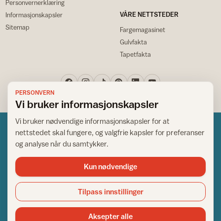
Personvernerklæring
VÅRE NETTSTEDER
Informasjonskapsler
Sitemap
Fargemagasinet
Gulvfakta
Tapetfakta
PERSONVERN
Vi bruker informasjonskapsler
Vi bruker nødvendige informasjonskapsler for at
nettstedet skal fungere, og valgfrie kapsler for preferanser
og analyse når du samtykker.
Kun nødvendige
Norsk råd for hjem og bygg
Copyright © 1995-2026. All Rights Reserved.
Tilpass innstillinger
Ansvarlig redaktør: Helge Bod Vangen
Adm. direktør: Helge Bod Vangen
Aksepter alle
Utgiver: IFI - Norsk råd for hjem og bygg