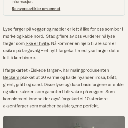
informasjon.
Se nyere artikler om emnet
Lyse farger på vegger og møbler er lett å like for oss som bor i
mørke og kalde nord. Stadig flere av oss vurderer nå lyse
farger som
ikke er hvite
. Nå kommer en hjelp til alle som er
usikre på fargevalg – et nytt fargekart med lyse farger det er
lett å kombinere.
I fargekartet «Elskede farger», har malingprodusenten
Beckers
plukket ut 30 varme og kalde nyanser i rosa, blått,
grønt, grått og sand. Disse lyse og duse basisfargene er enkle
og sikre kulører, som garantert blir vakre på veggen. Som
komplement inneholder også fargekartet 10 sterkere
aksentfarger som matcher basisfargene perfekt.