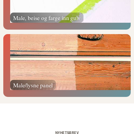
Male, beise og farge inn gulv
Male/lysne panel
NYHETSBREV