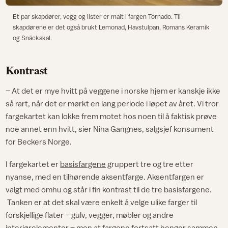
Et par skapdører, vegg og lister er malt i fargen Tornado. Til
skapdørene er det også brukt Lemonad, Havstulpan, Romans Keramik
og Snäckskal.
Kontrast
– At det er mye hvitt på veggene i norske hjem er kanskje ikke
så rart, når det er mørkt en lang periode i løpet av året. Vi tror
fargekartet kan lokke frem motet hos noen til å faktisk prøve
noe annet enn hvitt, sier Nina Gangnes, salgsjef konsument
for Beckers Norge.
I fargekartet er
basisfargene
gruppert tre og tre etter
nyanse, med en tilhørende aksentfarge. Aksentfargen er
valgt med omhu og står i fin kontrast til de tre basisfargene.
Tanken er at det skal være enkelt å velge ulike farger til
forskjellige flater – gulv, vegger, møbler og andre
interiørelementer – men at fargene fortsatt henger sammen.