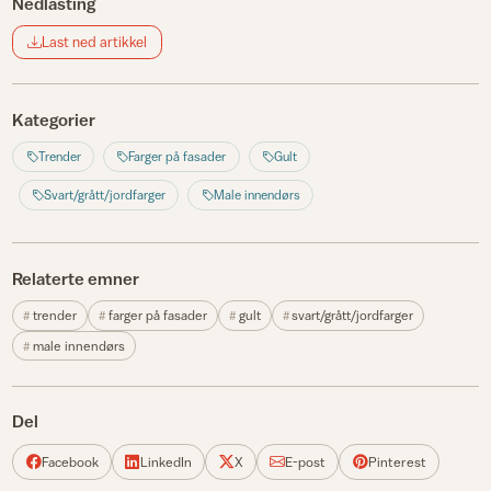
Nedlasting
Last ned artikkel
Kategorier
Trender
Farger på fasader
Gult
Svart/grått/jordfarger
Male innendørs
Relaterte emner
trender
farger på fasader
gult
svart/grått/jordfarger
male innendørs
Del
Facebook
LinkedIn
X
E-post
Pinterest