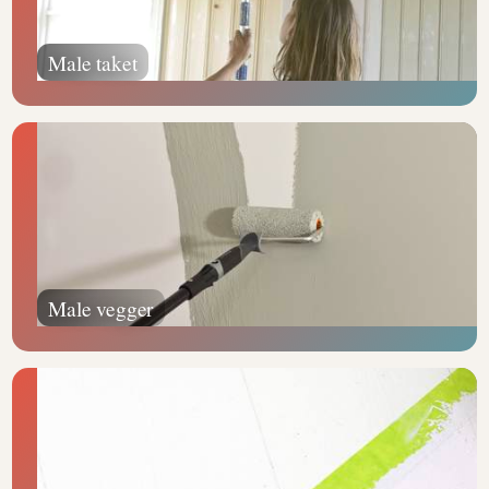
Male taket
Male vegger