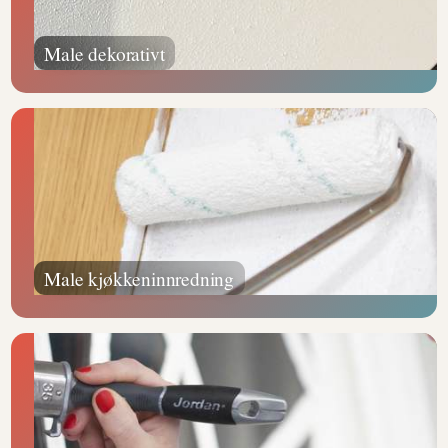
Male dekorativt
Male kjøkkeninnredning