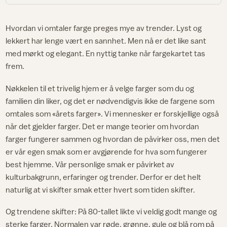
Hvordan vi omtaler farge preges mye av trender. Lyst og
lekkert har lenge vært en sannhet. Men nå er det like sant
med mørkt og elegant. En nyttig tanke når fargekartet tas
frem.
Nøkkelen til et trivelig hjem er å velge farger som du og
familien din liker, og det er nødvendigvis ikke de fargene som
omtales som «årets farger». Vi mennesker er forskjellige også
når det gjelder farger. Det er mange teorier om hvordan
farger fungerer sammen og hvordan de påvirker oss, men det
er vår egen smak som er avgjørende for hva som fungerer
best hjemme. Vår personlige smak er påvirket av
kulturbakgrunn, erfaringer og trender. Derfor er det helt
naturlig at vi skifter smak etter hvert som tiden skifter.
Og trendene skifter: På 80-tallet likte vi veldig godt mange og
sterke farger. Normalen var røde, grønne, gule og blå rom på