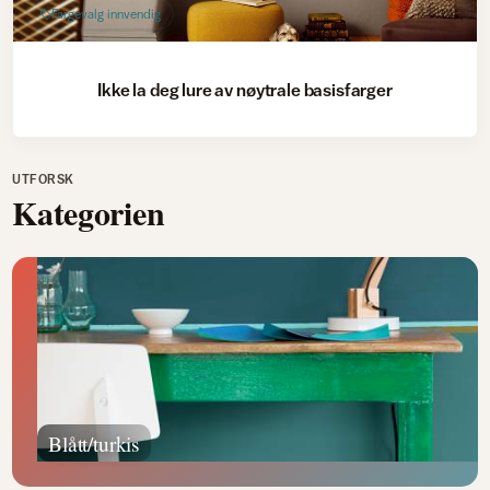
Fargevalg innvendig
Ikke la deg lure av nøytrale basisfarger
UTFORSK
Kategorien
Blått/turkis