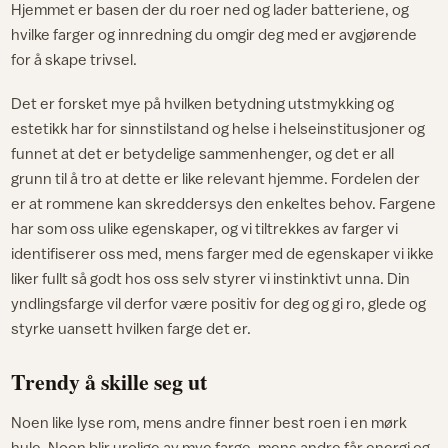
Hjemmet er basen der du roer ned og lader batteriene, og
hvilke farger og innredning du omgir deg med er avgjørende
for å skape trivsel.
Det er forsket mye på hvilken betydning utstmykking og
estetikk har for sinnstilstand og helse i helseinstitusjoner og
funnet at det er betydelige sammenhenger, og det er all
grunn til å tro at dette er like relevant hjemme. Fordelen der
er at rommene kan skreddersys den enkeltes behov. Fargene
har som oss ulike egenskaper, og vi tiltrekkes av farger vi
identifiserer oss med, mens farger med de egenskaper vi ikke
liker fullt så godt hos oss selv styrer vi instinktivt unna. Din
yndlingsfarge vil derfor være positiv for deg og gi ro, glede og
styrke uansett hvilken farge det er.
Trendy å skille seg ut
Noen like lyse rom, mens andre finner best roen i en mørk
hule. Noen blir urolige av mye farge, mens andre får energi og