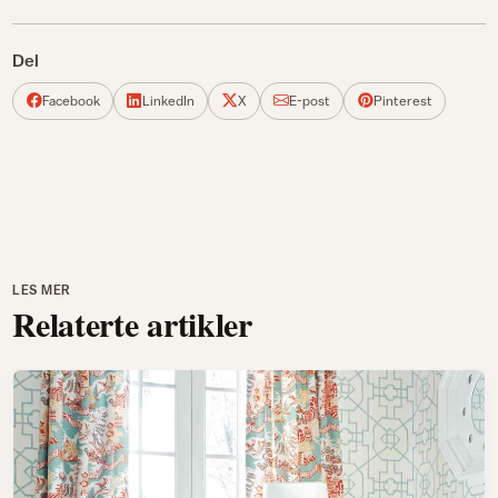
Del
Facebook
LinkedIn
X
E-post
Pinterest
LES MER
Relaterte artikler