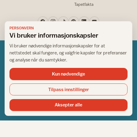
Tapetfakta
PERSONVERN
Vi bruker informasjonskapsler
Vi bruker nødvendige informasjonskapsler for at
nettstedet skal fungere, og valgfrie kapsler for preferanser
og analyse når du samtykker.
Kun nødvendige
Norsk råd for hjem og bygg
Copyright © 1995-2026. All Rights Reserved.
Tilpass innstillinger
Ansvarlig redaktør: Helge Bod Vangen
Adm. direktør: Helge Bod Vangen
Aksepter alle
Utgiver: IFI - Norsk råd for hjem og bygg