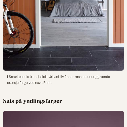
I Smartpanels trendpalett Urbant liv finner man en energigivende
oransje farge ved navn Rust.
Sats på yndlingsfarger