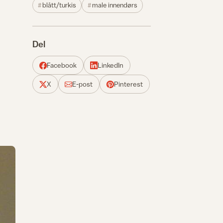
blått/turkis
male innendørs
Del
Facebook
LinkedIn
X
E-post
Pinterest