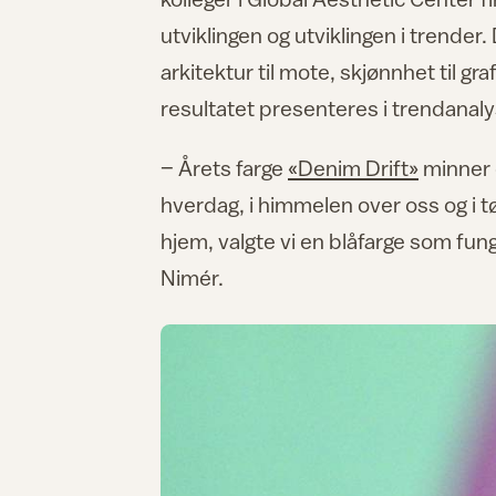
utviklingen og utviklingen i trender. 
arkitektur til mote, skjønnhet til gr
resultatet presenteres i trendanal
– Årets farge
«Denim Drift»
minner o
hverdag, i himmelen over oss og i tø
hjem, valgte vi en blåfarge som fun
Nimér.