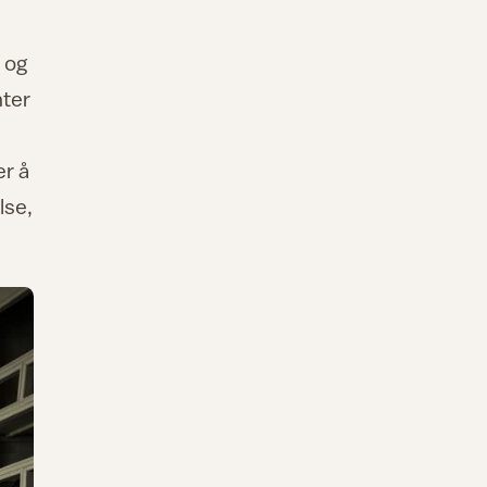
e og
nter
er å
lse,