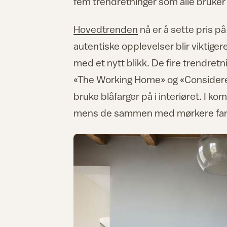
fem trendretninger som alle bruker f
Hovedtrenden
nå er å sette pris på
autentiske opplevelser blir viktige
med et nytt blikk. De fire trendre
«The Working Home» og «Considered 
bruke blåfarger på i interiøret. I ko
mens de sammen med mørkere farge