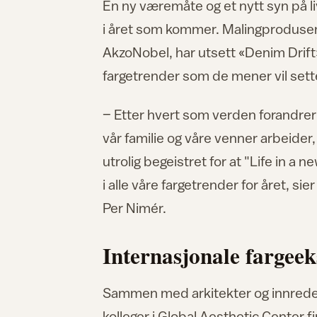
En ny væremåte og et nytt syn på 
i året som kommer. Malingprodus
AkzoNobel, har utsett «Denim Drift» 
fargetrender som de mener vil sette
– Etter hvert som verden forandrer
vår familie og våre venner arbeider,
utrolig begeistret for at "Life in a n
i alle våre fargetrender for året, s
Per Nimér.
Internasjonale fargeek
Sammen med arkitekter og innredere
kolleger i Global Aesthetic Center 