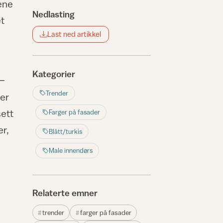
ene
Nedlasting
et
Last ned artikkel
Kategorier
 –
Trender
 er
sett
Farger på fasader
er,
Blått/turkis
Male innendørs
Relaterte emner
trender
farger på fasader