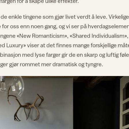
argen for å skape ulike effekter.
 de enkle tingene som gjør livet verdt å leve. Virkelig
re for oss enn noen gang, og vi ser på hverdagseleme
tningene «New Romanticism», «Shared Individualism»,
Luxury» viser at det finnes mange forskjellige måt
mbinasjon med lyse farger gir de en skarp og luftig føle
r gjør rommet mer dramatisk og tyngre.