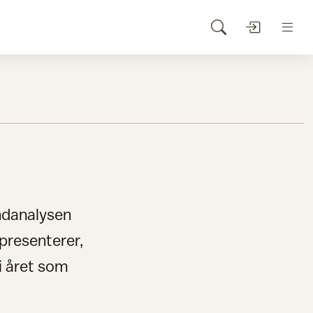
endanalysen
presenterer,
 i året som