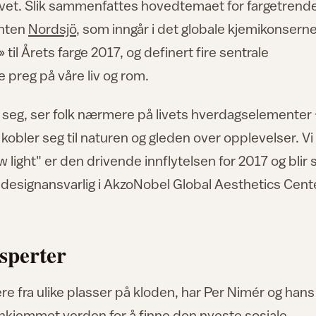
livet. Slik sammenfattes hovedtemaet for fargetrend
enten
Nordsjö
, som inngår i det globale kjemikonsern
til Årets farge 2017, og definert fire sentrale
 preg på våre liv og rom.
 seg, ser folk nærmere på livets hverdagselementer
 kobler seg til naturen og gleden over opplevelser. Vi
ew light" er den drivende innflytelsen for 2017 og blir 
ier designansvarlig i AkzoNobel Global Aesthetics Cent
sperter
 fra ulike plasser på kloden, har Per Nimér og hans
finkjemmet verden for å finne den nyeste sosiale