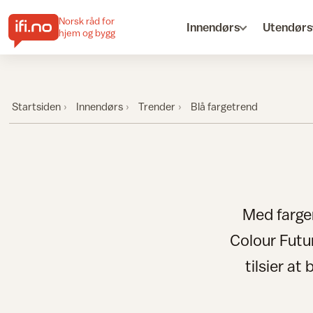
Norsk råd for
Innendørs
Utendørs
hjem og bygg
Startsiden
Innendørs
Trender
Blå fargetrend
Med fargen
Colour Futu
tilsier at