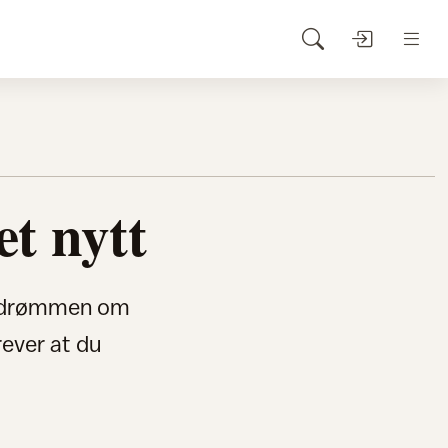
t nytt
ere drømmen om
rever at du