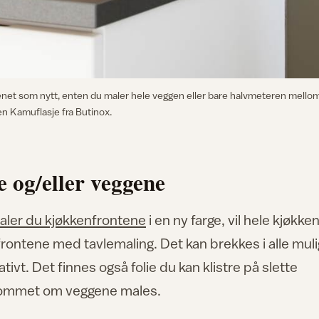
kenet som nytt, enten du maler hele veggen eller bare halvmeteren mello
en Kamuflasje fra Butinox.
 og/eller veggene
aler du kjøkkenfrontene
i en ny farge, vil hele kjøkke
v frontene med tavlemaling. Det kan brekkes i alle mul
tivt. Det finnes også folie du kan klistre på slette
d rommet om veggene males.