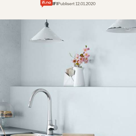
IFI
Publisert
12.01.2020