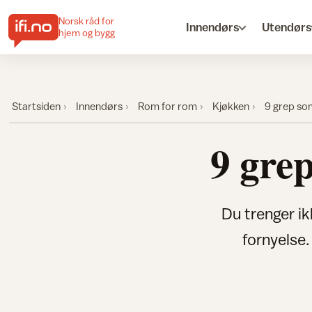
Norsk råd for
Innendørs
Utendørs
hjem og bygg
Startsiden
Innendørs
Rom for rom
Kjøkken
9 grep som
9 gre
Du trenger ik
fornyelse.