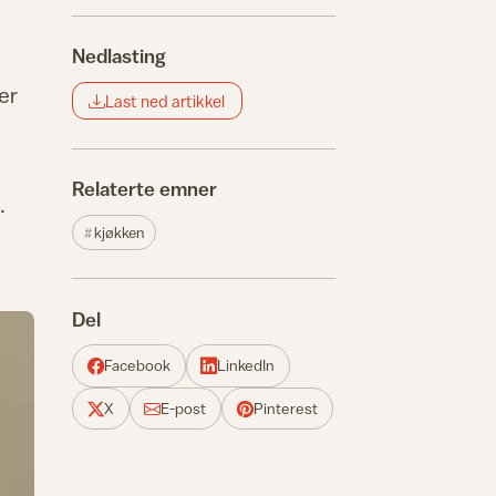
Nedlasting
er
Last ned artikkel
Relaterte emner
.
kjøkken
Del
Facebook
LinkedIn
X
E-post
Pinterest